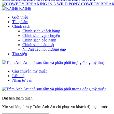
COWBOY BREAKI
BA046
Giới thiệu
Tác phẩm
Chính sách
Chính sách khách hàng
Chính sách vận chuyển
Chính sách bảo hành
Chính sách bảo mật
Những câu hỏi thường gặp
Thư viện
Câu chuyện mỹ thuật
Liên hệ
Nhận tư vấn
Đặt hẹn tham quan
Xin vui lòng lưu ý Trâm Anh Art chỉ phục vụ khách đặt hẹn trước.