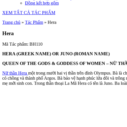
Đồng kết hợp gốm
XEM TẤT CẢ TÁC PHẨM
Trang chủ
»
Tác Phẩm
»
Hera
Hera
Mã Tác phẩm: BH110
HERA (GREEK NAME) OR JUNO (ROMAN NAME)
QUEEN OF THE GODS & GODDESS OF WOMEN – NỮ TH
Nữ thần Hera
một trong mười hai vị thần trên đỉnh Olympus. Bà
là ch
có chồng và thành phố Argos.
Bà bảo vệ hạnh phúc lứa đôi và trông 
mẹ mới sinh con. Trong thần thoại La Mã Hera có tên là Juno.
Ba loài