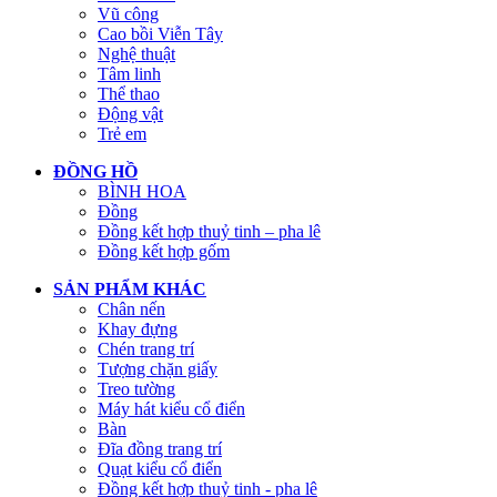
Vũ công
Cao bồi Viễn Tây
Nghệ thuật
Tâm linh
Thể thao
Động vật
Trẻ em
ĐỒNG HỒ
BÌNH HOA
Đồng
Đồng kết hợp thuỷ tinh – pha lê
Đồng kết hợp gốm
SẢN PHẨM KHÁC
Chân nến
Khay đựng
Chén trang trí
Tượng chặn giấy
Treo tường
Máy hát kiểu cổ điển
Bàn
Đĩa đồng trang trí
Quạt kiểu cổ điển
Đồng kết hợp thuỷ tinh - pha lê