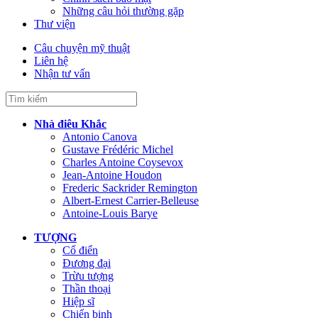
Những câu hỏi thường gặp
Thư viện
Câu chuyện mỹ thuật
Liên hệ
Nhận tư vấn
Nhà điêu Khắc
Antonio Canova
Gustave Frédéric Michel
Charles Antoine Coysevox
Jean-Antoine Houdon
Frederic Sackrider Remington
Albert-Ernest Carrier-Belleuse
Antoine-Louis Barye
TƯỢNG
Cổ điển
Đương đại
Trừu tượng
Thần thoại
Hiệp sĩ
Chiến binh