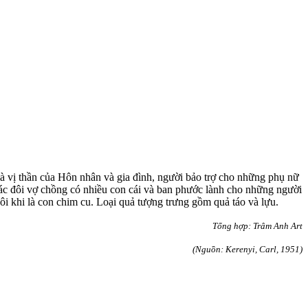
 là vị thần của Hôn nhân và gia đình, người bảo trợ cho những phụ nữ
 các đôi vợ chồng có nhiều con cái và ban phước lành cho những người
ôi khi là con chim cu
.
Loại quả tượng trưng gồm quả táo và lựu.
Tổng hợp: Trâm Anh Art
(Nguồn: Kerenyi, Carl, 1951)