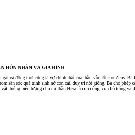
ẦN HÔN NHÂN VÀ GIA ĐÌNH
ị gái và đồng thời cũng là vợ chính thất của thần sấm tối cao Zeus. Bà
nom săn sóc quá trình sinh nở con cái, duy trì nòi giống. Bà cho phép
 vật thiêng biểu tượng cho nữ thần Hera là
con công, con bò trắng và đ