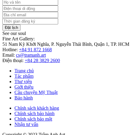
Đặt lịch
See our soul
Fine Art Gallery:
51 Nam Kỳ Khởi Nghĩa, P. Nguyễn Thái Bình, Quận 1, TP. HCM
Hotline:
+84 91 872 1668
Email:
cs@tramanh.art
Điện thoại:
+84 28 3829 2600
Trang chủ
Tác phẩm
Thư viện
Giới thiệu
Câu chuyện Mỹ Thuật
Bảo hành
Chính sách khách hàng
Chính sách bảo hành
Chính sách bảo mật
Nhận tư vấn
Copyright © 2023 Trâm Anh Art