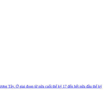
ương Tây. Ở giai đoạn từ nửa cuối thế kỷ 17 đến hết nửa đầu thế kỷ