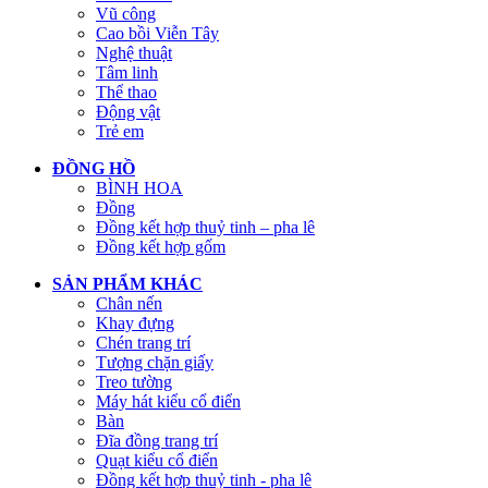
Vũ công
Cao bồi Viễn Tây
Nghệ thuật
Tâm linh
Thể thao
Động vật
Trẻ em
ĐỒNG HỒ
BÌNH HOA
Đồng
Đồng kết hợp thuỷ tinh – pha lê
Đồng kết hợp gốm
SẢN PHẨM KHÁC
Chân nến
Khay đựng
Chén trang trí
Tượng chặn giấy
Treo tường
Máy hát kiểu cổ điển
Bàn
Đĩa đồng trang trí
Quạt kiểu cổ điển
Đồng kết hợp thuỷ tinh - pha lê