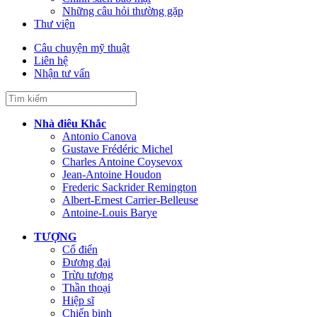
Những câu hỏi thường gặp
Thư viện
Câu chuyện mỹ thuật
Liên hệ
Nhận tư vấn
Nhà điêu Khắc
Antonio Canova
Gustave Frédéric Michel
Charles Antoine Coysevox
Jean-Antoine Houdon
Frederic Sackrider Remington
Albert-Ernest Carrier-Belleuse
Antoine-Louis Barye
TƯỢNG
Cổ điển
Đương đại
Trừu tượng
Thần thoại
Hiệp sĩ
Chiến binh