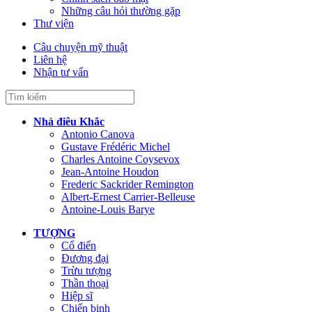
Những câu hỏi thường gặp
Thư viện
Câu chuyện mỹ thuật
Liên hệ
Nhận tư vấn
Nhà điêu Khắc
Antonio Canova
Gustave Frédéric Michel
Charles Antoine Coysevox
Jean-Antoine Houdon
Frederic Sackrider Remington
Albert-Ernest Carrier-Belleuse
Antoine-Louis Barye
TƯỢNG
Cổ điển
Đương đại
Trừu tượng
Thần thoại
Hiệp sĩ
Chiến binh