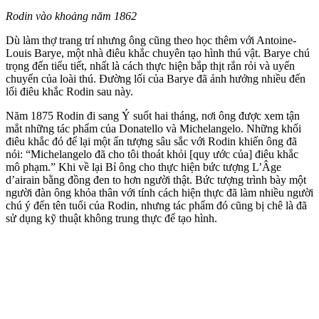
Rodin vào khoảng năm 1862
Dù làm thợ trang trí nhưng ông cũng theo học thêm với Antoine-
Louis Barye, một nhà điêu khắc chuyên tạo hình thú vật. Barye chú
trọng đến tiểu tiết, nhất là cách thực hiện bắp thịt rắn rỏi và uyển
chuyển của loài thú. Đường lối của Barye đã ảnh hưởng nhiều đến
lối điêu khắc Rodin sau này.
Năm 1875 Rodin đi sang Ý suốt hai tháng, nơi ông được xem tận
mắt những tác phẩm của Donatello và Michelangelo. Những khối
điêu khắc đó để lại một ấn tượng sâu sắc với Rodin khiến ông đã
nói: “Michelangelo đã cho tôi thoát khỏi [quy ước của] điêu khắc
mô phạm.” Khi về lại Bỉ ông cho thực hiện bức tượng L’Âge
d’airain bằng đồng đen to hơn người thật. Bức tượng trình bày một
người đàn ông khỏa thân với tính cách hiện thực đã làm nhiều người
chú ý đến tên tuổi của Rodin, nhưng tác phẩm đó cũng bị chê là đã
sử dụng kỹ thuật không trung thực để tạo hình.