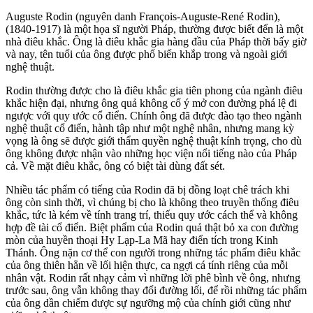
Auguste Rodin (nguyên danh François-Auguste-René Rodin),
(1840-1917) là một họa sĩ người Pháp, thường được biết đến là một
nhà điêu khắc. Ông là điêu khắc gia hàng đầu của Pháp thời bấy giờ
và nay, tên tuổi của ông được phổ biến khắp trong và ngoài giới
nghệ thuật.
Rodin thường được cho là điêu khắc gia tiên phong của ngành điêu
khắc hiện đại, nhưng ông quả không cố ý mở con đường phá lệ đi
ngược với quy ước cổ điển. Chính ông đã được đào tạo theo ngành
nghệ thuật cổ điển, hành tập như một nghệ nhân, nhưng mang kỳ
vọng là ông sẽ được giới thẩm quyền nghệ thuật kính trọng, cho dù
ông không được nhận vào những học viện nổi tiếng nào của Pháp
cả. Về mặt điêu khắc, ông có biệt tài dùng đất sét.
Nhiều tác phẩm có tiếng của Rodin đã bị đồng loạt chê
trách khi
ông còn sinh thời, vì chúng bị cho là không theo truyền thống điêu
khắc, tức là kém về tính trang trí, thiếu quy ước cách thể và không
hợp đề tài cổ điển. Biệt phẩm của Rodin quả thật bỏ xa con đường
mòn của huyền thoại Hy Lạp-La Mã hay điển tích trong Kinh
Thánh. Ông nặn cơ thể con người trong những tác phẩm điêu khắc
của ông thiên hẳn về lối hiện thực, ca ngợi cá tính riêng của mỗi
nhân vật. Rodin rất nhạy cảm vì những lời phê bình về ông, nhưng
trước sau, ông vẫn không thay đổi đường lối, để rồi những tác phẩm
của ông dần chiếm được sự ngưỡng mộ của chính giới cũng như