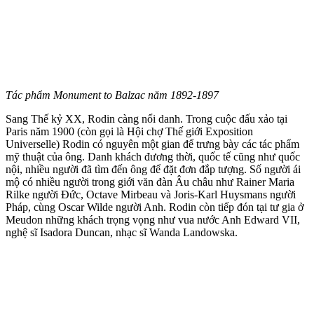
Tác phẩm Monument to Balzac năm 1892-1897
Sang Thế kỷ XX, Rodin càng nổi danh. Trong cuộc đấu xảo tại
Paris năm 1900 (còn gọi là Hội chợ Thế giới Exposition
Universelle) Rodin có nguyên một gian để trưng bày các tác phẩm
mỹ thuật của ông. Danh khách đương thời, quốc tế cũng như quốc
nội, nhiều người đã tìm đến ông để đặt đơn đắp tượng. Số người ái
mộ có nhiều người trong giới văn đàn Âu châu như Rainer Maria
Rilke người Đức, Octave Mirbeau và Joris-Karl Huysmans người
Pháp, cùng Oscar Wilde người Anh. Rodin còn tiếp đón tại tư gia ở
Meudon những khách trọng vọng như vua nước Anh Edward VII,
nghệ sĩ Isadora Duncan, nhạc sĩ Wanda Landowska.