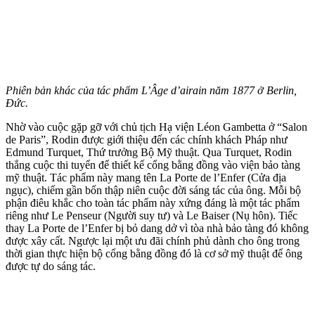
Phiên bản khác của tác phẩm L’Âge d’airain năm 1877 ở Berlin,
Đức.
Nhờ vào cuộc gặp gỡ với chủ tịch Hạ viện Léon Gambetta ở “Salon
de Paris”, Rodin được giới thiệu đến các chính khách Pháp như
Edmund Turquet, Thứ trưởng Bộ Mỹ thuật. Qua Turquet, Rodin
thắng cuộc thi tuyển để thiết kế cổng bằng đồng vào viện bảo tàng
mỹ thuật. Tác phẩm này mang tên La Porte de l’Enfer (Cửa địa
ngục), chiếm gần bốn thập niên cuộc đời sáng tác của ông. Mỗi bộ
phận điêu khắc cho toàn tác phẩm này xứng đáng là một tác phẩm
riêng như Le Penseur (Người suy tư) và Le Baiser (Nụ hôn). Tiếc
thay La Porte de l’Enfer bị bỏ dang dở vì tòa nhà bảo tàng đó không
được xây cất. Ngược lại một ưu đãi chính phủ dành cho ông trong
thời gian thực hiện bộ cổng bằng đồng đó là cơ sở mỹ thuật để ông
được tự do sáng tác.