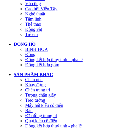
Vũ công
Cao bồi Viễn Tây
Nghệ thuật
Tâm linh
Thể thao
Động vật
Trẻ em
ĐỒNG HỒ
BÌNH HOA
Đồng
Đồng kết hợp thuỷ tinh – pha lê
Đồng kết hợp gốm
SẢN PHẨM KHÁC
Chân nến
Khay đựng
Chén trang trí
Tượng chặn giấy
Treo tường
Máy hát kiểu cổ điển
Bàn
Đĩa đồng trang trí
Quạt kiểu cổ điển
Đồng kết hợp thuỷ tinh - pha lê