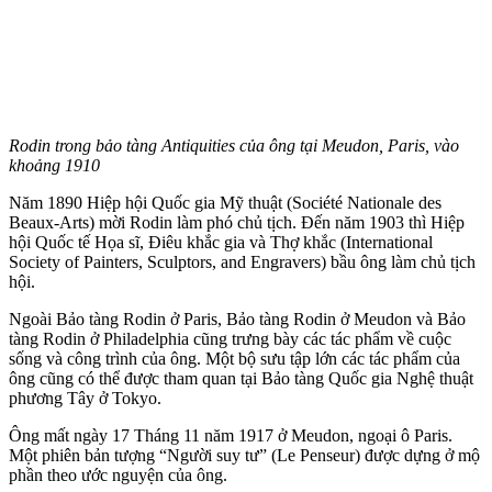
Rodin trong bảo tàng Antiquities của ông tại Meudon, Paris, vào
khoảng 1910
Năm 1890 Hiệp hội Quốc gia Mỹ thuật (Société Nationale des
Beaux-Arts) mời Rodin làm phó chủ tịch. Đến năm 1903 thì Hiệp
hội Quốc tế Họa sĩ, Điêu khắc gia và Thợ khắc (International
Society of Painters, Sculptors, and Engravers) bầu ông làm chủ tịch
hội.
Ngoài Bảo tàng Rodin ở Paris, Bảo tàng Rodin ở Meudon và Bảo
tàng Rodin ở Philadelphia cũng trưng bày các tác phẩm về cuộc
sống và công trình của ông. Một bộ sưu tập lớn các tác phẩm của
ông cũng có thể được tham quan tại Bảo tàng Quốc gia Nghệ thuật
phương Tây ở Tokyo.
Ông mất ngày 17 Tháng 11 năm 1917 ở Meudon, ngoại ô Paris.
Một phiên bản tượng “Người suy tư” (Le Penseur) được dựng ở mộ
phần theo ước nguyện của ông.