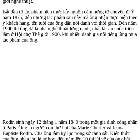
giới nghệ thuật.
Bắt đầu từ tác phẩm hiện thực lấy nguồn cảm hứng từ chuyến đi Ý
năm 1875, đến những tác phẩm sau này mà ông nhận thực hiện theo
ý khách hàng, tên tuổi của ông dần nổi danh với thời gian. Đến năm
1900 thì ông đã là nhà nghệ thuật lừng danh, nhất là sau cuộc triển
lãm ở Hội chợ Thế giới 1900, khi nhiều danh gia nổi tiếng lùng mua
tác phẩm của ông.
Rodin sinh ngày 12 tháng 1 năm 1840 trong một gia đình công nhân
ở Paris. Ông là người con thứ hai của Marie Cheffer và Jean-
Baptiste Rodin. Cha ông làm ký lục trong sở cảnh sát. Kiến thức
của ông phần lớn là tự học, đến năm lên 10 thì tài vẽ của ông bắt