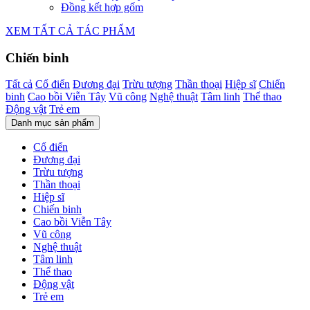
Đồng kết hợp gốm
XEM TẤT CẢ TÁC PHẨM
Chiến binh
Tất cả
Cổ điển
Đương đại
Trừu tượng
Thần thoại
Hiệp sĩ
Chiến
binh
Cao bồi Viễn Tây
Vũ công
Nghệ thuật
Tâm linh
Thể thao
Động vật
Trẻ em
Danh mục sản phẩm
Cổ điển
Đương đại
Trừu tượng
Thần thoại
Hiệp sĩ
Chiến binh
Cao bồi Viễn Tây
Vũ công
Nghệ thuật
Tâm linh
Thể thao
Động vật
Trẻ em