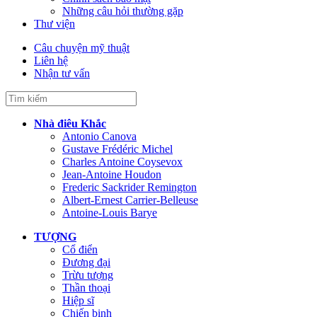
Những câu hỏi thường gặp
Thư viện
Câu chuyện mỹ thuật
Liên hệ
Nhận tư vấn
Nhà điêu Khắc
Antonio Canova
Gustave Frédéric Michel
Charles Antoine Coysevox
Jean-Antoine Houdon
Frederic Sackrider Remington
Albert-Ernest Carrier-Belleuse
Antoine-Louis Barye
TƯỢNG
Cổ điển
Đương đại
Trừu tượng
Thần thoại
Hiệp sĩ
Chiến binh