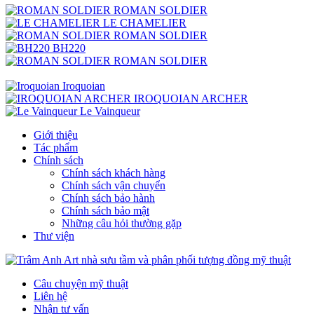
ROMAN SOLDIER
LE CHAMELIER
ROMAN SOLDIER
BH220
ROMAN SOLDIER
Iroquoian
IROQUOIAN ARCHER
Le Vainqueur
Giới thiệu
Tác phẩm
Chính sách
Chính sách khách hàng
Chính sách vận chuyển
Chính sách bảo hành
Chính sách bảo mật
Những câu hỏi thường gặp
Thư viện
Câu chuyện mỹ thuật
Liên hệ
Nhận tư vấn