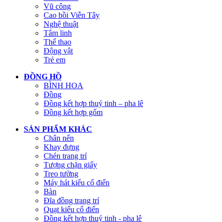
Vũ công
Cao bồi Viễn Tây
Nghệ thuật
Tâm linh
Thể thao
Động vật
Trẻ em
ĐỒNG HỒ
BÌNH HOA
Đồng
Đồng kết hợp thuỷ tinh – pha lê
Đồng kết hợp gốm
SẢN PHẨM KHÁC
Chân nến
Khay đựng
Chén trang trí
Tượng chặn giấy
Treo tường
Máy hát kiểu cổ điển
Bàn
Đĩa đồng trang trí
Quạt kiểu cổ điển
Đồng kết hợp thuỷ tinh - pha lê