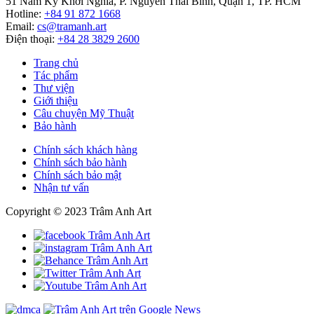
51 Nam Kỳ Khởi Nghĩa, P. Nguyễn Thái Bình, Quận 1, TP. HCM
Hotline:
+84 91 872 1668
Email:
cs@tramanh.art
Điện thoại:
+84 28 3829 2600
Trang chủ
Tác phẩm
Thư viện
Giới thiệu
Câu chuyện Mỹ Thuật
Bảo hành
Chính sách khách hàng
Chính sách bảo hành
Chính sách bảo mật
Nhận tư vấn
Copyright © 2023 Trâm Anh Art