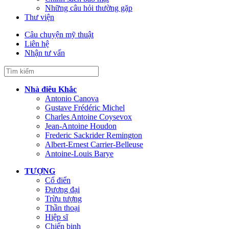
Những câu hỏi thường gặp
Thư viện
Câu chuyện mỹ thuật
Liên hệ
Nhận tư vấn
Nhà điêu Khắc
Antonio Canova
Gustave Frédéric Michel
Charles Antoine Coysevox
Jean-Antoine Houdon
Frederic Sackrider Remington
Albert-Ernest Carrier-Belleuse
Antoine-Louis Barye
TƯỢNG
Cổ điển
Đương đại
Trừu tượng
Thần thoại
Hiệp sĩ
Chiến binh