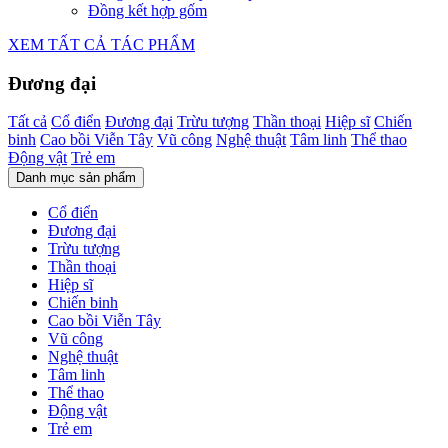
Đồng kết hợp gốm
XEM TẤT CẢ TÁC PHẨM
Đương đại
Tất cả
Cổ điển
Đương đại
Trừu tượng
Thần thoại
Hiệp sĩ
Chiến
binh
Cao bồi Viễn Tây
Vũ công
Nghệ thuật
Tâm linh
Thể thao
Động vật
Trẻ em
Danh mục sản phẩm
Cổ điển
Đương đại
Trừu tượng
Thần thoại
Hiệp sĩ
Chiến binh
Cao bồi Viễn Tây
Vũ công
Nghệ thuật
Tâm linh
Thể thao
Động vật
Trẻ em