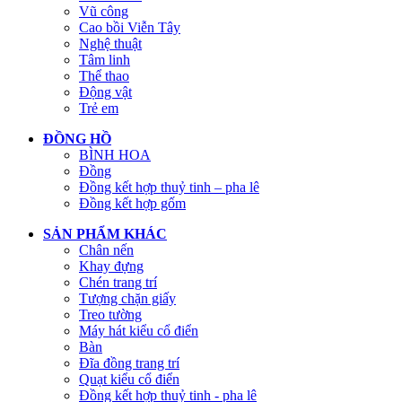
Vũ công
Cao bồi Viễn Tây
Nghệ thuật
Tâm linh
Thể thao
Động vật
Trẻ em
ĐỒNG HỒ
BÌNH HOA
Đồng
Đồng kết hợp thuỷ tinh – pha lê
Đồng kết hợp gốm
SẢN PHẨM KHÁC
Chân nến
Khay đựng
Chén trang trí
Tượng chặn giấy
Treo tường
Máy hát kiểu cổ điển
Bàn
Đĩa đồng trang trí
Quạt kiểu cổ điển
Đồng kết hợp thuỷ tinh - pha lê