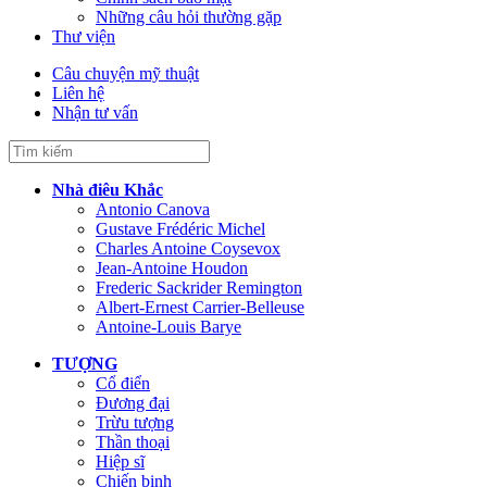
Những câu hỏi thường gặp
Thư viện
Câu chuyện mỹ thuật
Liên hệ
Nhận tư vấn
Nhà điêu Khắc
Antonio Canova
Gustave Frédéric Michel
Charles Antoine Coysevox
Jean-Antoine Houdon
Frederic Sackrider Remington
Albert-Ernest Carrier-Belleuse
Antoine-Louis Barye
TƯỢNG
Cổ điển
Đương đại
Trừu tượng
Thần thoại
Hiệp sĩ
Chiến binh