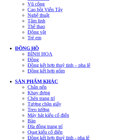
Vũ công
Cao bồi Viễn Tây
Nghệ thuật
Tâm linh
Thể thao
Động vật
Trẻ em
ĐỒNG HỒ
BÌNH HOA
Đồng
Đồng kết hợp thuỷ tinh – pha lê
Đồng kết hợp gốm
SẢN PHẨM KHÁC
Chân nến
Khay đựng
Chén trang trí
Tượng chặn giấy
Treo tường
Máy hát kiểu cổ điển
Bàn
Đĩa đồng trang trí
Quạt kiểu cổ điển
Đồng kết hợp thuỷ tinh - pha lê