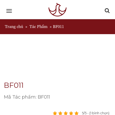
Trang chủ
Tác Phẩm
»
»
BF011
BF011
Mã Tác phẩm: BF011
5/5 - (1 bình chọn)