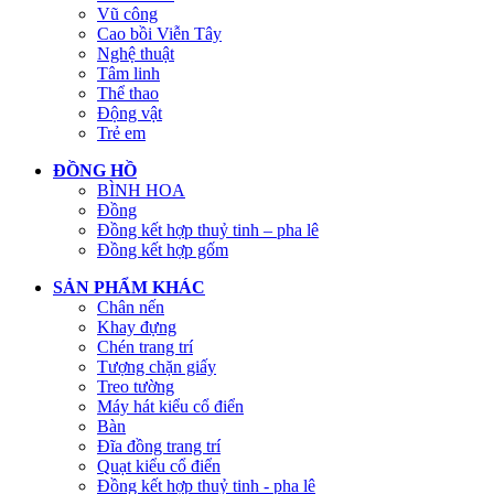
Vũ công
Cao bồi Viễn Tây
Nghệ thuật
Tâm linh
Thể thao
Động vật
Trẻ em
ĐỒNG HỒ
BÌNH HOA
Đồng
Đồng kết hợp thuỷ tinh – pha lê
Đồng kết hợp gốm
SẢN PHẨM KHÁC
Chân nến
Khay đựng
Chén trang trí
Tượng chặn giấy
Treo tường
Máy hát kiểu cổ điển
Bàn
Đĩa đồng trang trí
Quạt kiểu cổ điển
Đồng kết hợp thuỷ tinh - pha lê