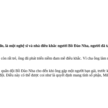
lo, là một nghệ sĩ và nhà điêu khắc người Bồ Đào Nha, người đã 
òn rất trẻ, ông đã phát triển niềm đam mê điêu khắc. Vì cha ông làm n
an quân đội Bồ Đào Nha cho đến khi ông gặp một người bạn gái, trước 
đội. Điều này có thể được coi như
là quyết định mang tính số phận, Mil