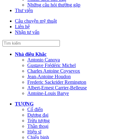
Những câu hỏi thường gặp
Thư viện
Câu chuyện mỹ thuật
Liên hệ
Nhận tư vấn
Nhà điêu Khắc
Antonio Canova
Gustave Frédéric Michel
Charles Antoine Coysevox
Jean-Antoine Houdon
Frederic Sackrider Remington
Albert-Ernest Carrier-Belleuse
Antoine-Louis Barye
TƯỢNG
Cổ điển
Đương đại
Trừu tượng
Thần thoại
Hiệp sĩ
Chiến binh