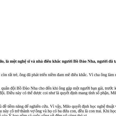
lo, là một nghệ sĩ và nhà điêu khắc người Bồ Đào Nha, người đã 
òn rất trẻ, ông đã phát triển niềm đam mê điêu khắc. Vì cha ông làm n
an quân đội Bồ Đào Nha cho đến khi ông gặp một người bạn gái, trước 
đội. Điều này có thể được coi như
là quyết định mang tính số phận, Mil
ủ đề tiềm năng để nghiên cứu. Vì vậy, Milo quyết định học nghệ thuật 
au này cô trở thành vợ ông và họ có ba đứa con, đều là con trai. Khi 
phố của Ý bao gồm cả cuộc sống về đêm vô cùng thú vị.