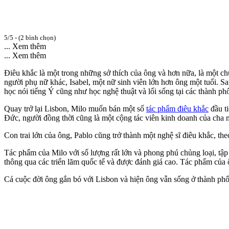
5/5 - (2 bình chọn)
... Xem thêm
... Xem thêm
Điêu khắc là một trong những sở thích của ông và hơn nữa, là một ch
người phụ nữ khác, Isabel, một nữ sinh viên lớn hơn ông một tuổi. S
học nói tiếng Ý cũng như học nghệ thuật và lối sống tại các thành 
Quay trở lại Lisbon, Milo muốn bán một số
tác phẩm điêu khắc
đầu ti
Đức, người đồng thời cũng là một cộng tác viên kinh doanh của cha m
Con trai lớn của ông, Pablo cũng trở thành một nghệ sĩ điêu khắc, t
Tác phẩm của Milo với số lượng rất lớn và phong phú chủng loại, tập 
thông qua các triển lãm quốc tế và được đánh giá cao. Tác phẩm của 
Cả cuộc đời ông gắn bó với Lisbon và hiện ông vẫn sống ở thành phố