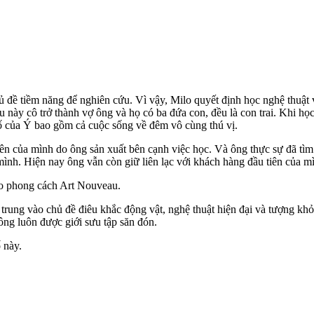
ủ đề tiềm năng để nghiên cứu. Vì vậy, Milo quyết định học nghệ thuật 
au này cô trở thành vợ ông và họ có ba đứa con, đều là con trai. Khi 
phố của Ý bao gồm cả cuộc sống về đêm vô cùng thú vị.
ên của mình do ông sản xuất bên cạnh việc học. Và ông thực sự đã tì
ình. Hiện nay ông vẫn còn giữ liên lạc với khách hàng đầu tiên của mì
heo phong cách Art Nouveau.
trung vào chủ đề điêu khắc động vật, nghệ thuật hiện đại và tượng khỏ
ông luôn được giới sưu tập săn đón.
 này.