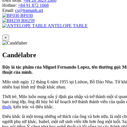
Điện thoại:
+84 28 3829 2600
Hotline:
+84 91 872 1668
Email:
cs@tramanh.art
BF030
BH259
ANTELOPE TABLE
×
Candélabre
Đây là tác phẩm của Miguel Fernando Lopez, tên thường gọi: Mi
thuật của mình.
Milo sinh ngày 12 tháng 6 năm 1955 tại Lisbon, Bồ Đào Nha. Từ khi c
nhiều loại hình mỹ thuật khác nhau.
Thời trẻ, Milo luôn nung nấu ý định gia nhập và trở thành một sĩ qu
bạn cùng lớp, ông đã hủy bỏ kế hoạch trở thành thành viên của quân 
thuật
, kiến ​​trúc và điêu khắc.
Điêu khắc là một trong những sở thích của ông và hơn nữa, là một ch
người phụ nữ khác, Isabel, một nữ sinh viên lớn hơn ông một tuổi. S
học nói tiếng Ý cũng như học nghệ thuật và lối sống tại các thành 