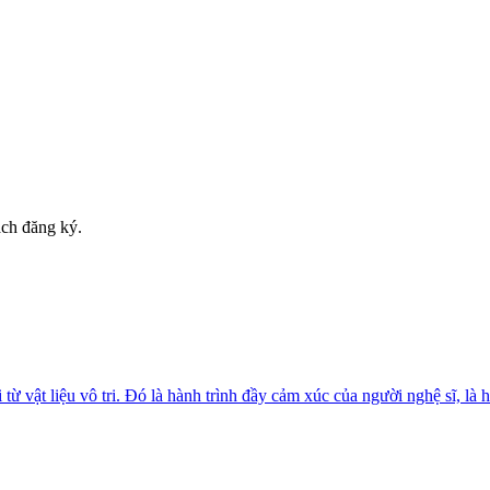
ách đăng ký.
từ vật liệu vô tri. Đó là hành trình đầy cảm xúc của người nghệ sĩ, là