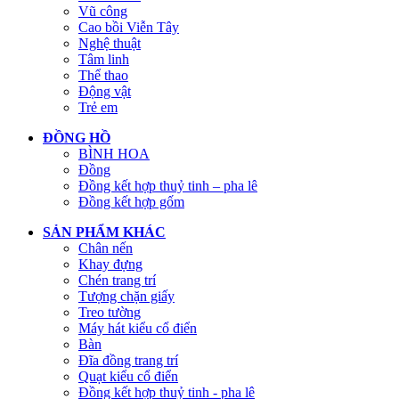
Vũ công
Cao bồi Viễn Tây
Nghệ thuật
Tâm linh
Thể thao
Động vật
Trẻ em
ĐỒNG HỒ
BÌNH HOA
Đồng
Đồng kết hợp thuỷ tinh – pha lê
Đồng kết hợp gốm
SẢN PHẨM KHÁC
Chân nến
Khay đựng
Chén trang trí
Tượng chặn giấy
Treo tường
Máy hát kiểu cổ điển
Bàn
Đĩa đồng trang trí
Quạt kiểu cổ điển
Đồng kết hợp thuỷ tinh - pha lê