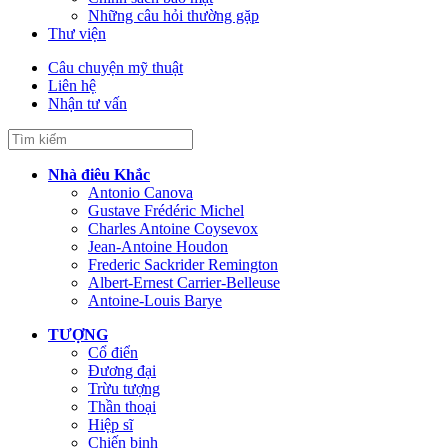
Những câu hỏi thường gặp
Thư viện
Câu chuyện mỹ thuật
Liên hệ
Nhận tư vấn
Nhà điêu Khắc
Antonio Canova
Gustave Frédéric Michel
Charles Antoine Coysevox
Jean-Antoine Houdon
Frederic Sackrider Remington
Albert-Ernest Carrier-Belleuse
Antoine-Louis Barye
TƯỢNG
Cổ điển
Đương đại
Trừu tượng
Thần thoại
Hiệp sĩ
Chiến binh