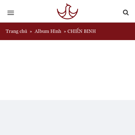
Trang chủ
Album Hình
»
»
CHIẾN BINH