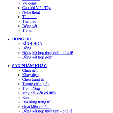
Vũ công
Cao bồi Viễn Tây
Nghệ thuật
Tâm linh
Thể thao
Động vật
Trẻ em
ĐỒNG HỒ
BÌNH HOA
Đồng
Đồng kết hợp thuỷ tinh – pha lê
Đồng kết hợp gốm
SẢN PHẨM KHÁC
Chân nến
Khay đựng
Chén trang trí
Tượng chặn giấy
Treo tường
Máy hát kiểu cổ điển
Bàn
Đĩa đồng trang trí
Quạt kiểu cổ điển
Đồng kết hợp thuỷ tinh - pha lê