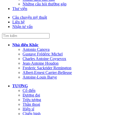
Những câu hỏi thường gặp
Thư viện
Câu chuyện mỹ thuật
Liên hệ
Nhận tư vấn
Nhà điêu Khắc
Antonio Canova
Gustave Frédéric Michel
Charles Antoine Coysevox
Jean-Antoine Houdon
Frederic Sackrider Remington
Albert-Ernest Carrier-Belleuse
Antoine-Louis Barye
TƯỢNG
Cổ điển
Đương đại
Trừu tượng
Thần thoại
Hiệp sĩ
Chiến binh