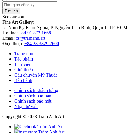
Đặt lịch
See our soul
Fine Art Gallery:
51 Nam Kỳ Khởi Nghĩa, P. Nguyễn Thái Bình, Quận 1, TP. HCM
Hotline:
+84 91 872 1668
Email:
cs@tramanh.art
Điện thoại:
+84 28 3829 2600
Trang chủ
Tác phẩm
Thư viện
Giới thiệu
Câu chuyện Mỹ Thuật
Bảo hành
Chính sách khách hàng
Chính sách bảo hành
Chính sách bảo mật
Nhận tư vấn
Copyright © 2023 Trâm Anh Art