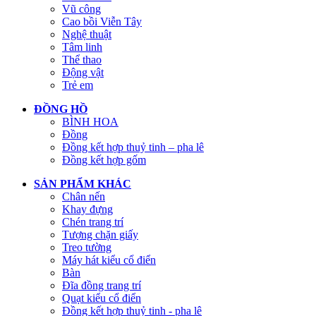
Vũ công
Cao bồi Viễn Tây
Nghệ thuật
Tâm linh
Thể thao
Động vật
Trẻ em
ĐỒNG HỒ
BÌNH HOA
Đồng
Đồng kết hợp thuỷ tinh – pha lê
Đồng kết hợp gốm
SẢN PHẨM KHÁC
Chân nến
Khay đựng
Chén trang trí
Tượng chặn giấy
Treo tường
Máy hát kiểu cổ điển
Bàn
Đĩa đồng trang trí
Quạt kiểu cổ điển
Đồng kết hợp thuỷ tinh - pha lê