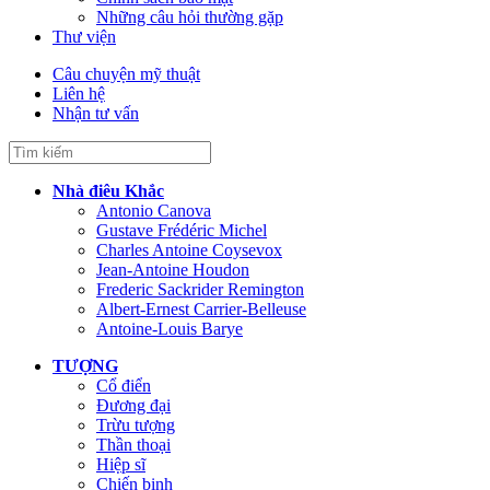
Những câu hỏi thường gặp
Thư viện
Câu chuyện mỹ thuật
Liên hệ
Nhận tư vấn
Nhà điêu Khắc
Antonio Canova
Gustave Frédéric Michel
Charles Antoine Coysevox
Jean-Antoine Houdon
Frederic Sackrider Remington
Albert-Ernest Carrier-Belleuse
Antoine-Louis Barye
TƯỢNG
Cổ điển
Đương đại
Trừu tượng
Thần thoại
Hiệp sĩ
Chiến binh