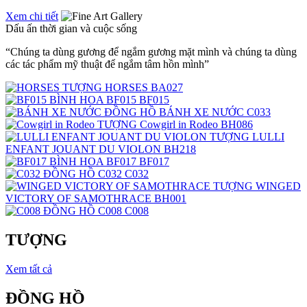
Xem chi tiết
Dấu ấn thời gian và cuộc sống
“Chúng ta dùng gương để ngắm gương mặt mình và chúng ta dùng
các tác phẩm mỹ thuật để ngắm tâm hồn mình”
TƯỢNG
HORSES
BA027
BÌNH HOA
BF015
BF015
ĐỒNG HỒ
BÁNH XE NƯỚC
C033
TƯỢNG
Cowgirl in Rodeo
BH086
TƯỢNG
LULLI
ENFANT JOUANT DU VIOLON
BH218
BÌNH HOA
BF017
BF017
ĐỒNG HỒ
C032
C032
TƯỢNG
WINGED
VICTORY OF SAMOTHRACE
BH001
ĐỒNG HỒ
C008
C008
TƯỢNG
Xem tất cả
ĐỒNG HỒ