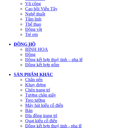
Vũ công
Cao bồi Viễn Tây
Nghệ thuật
Tâm linh
Thể thao
Động vật
Trẻ em
ĐỒNG HỒ
BÌNH HOA
Đồng
Đồng kết hợp thuỷ tinh – pha lê
Đồng kết hợp gốm
SẢN PHẨM KHÁC
Chân nến
Khay đựng
Chén trang trí
Tượng chặn giấy
Treo tường
Máy hát kiểu cổ điển
Bàn
Đĩa đồng trang trí
Quạt kiểu cổ điển
Đồng kết hợp thuỷ tinh - pha lê