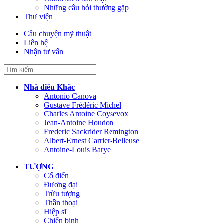
Những câu hỏi thường gặp
Thư viện
Câu chuyện mỹ thuật
Liên hệ
Nhận tư vấn
Nhà điêu Khắc
Antonio Canova
Gustave Frédéric Michel
Charles Antoine Coysevox
Jean-Antoine Houdon
Frederic Sackrider Remington
Albert-Ernest Carrier-Belleuse
Antoine-Louis Barye
TƯỢNG
Cổ điển
Đương đại
Trừu tượng
Thần thoại
Hiệp sĩ
Chiến binh