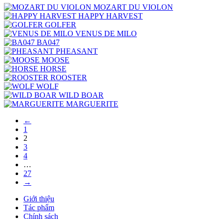
MOZART DU VIOLON
HAPPY HARVEST
GOLFER
VENUS DE MILO
BA047
PHEASANT
MOOSE
HORSE
ROOSTER
WOLF
WILD BOAR
MARGUERITE
←
1
2
3
4
…
27
→
Giới thiệu
Tác phẩm
Chính sách