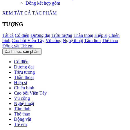
Đồng kết hợp gốm
XEM TẤT CẢ TÁC PHẨM
TƯỢNG
Tất cả
Cổ điển
Đương đại
Trừu tượng
Thần thoại
Hiệp sĩ
Chiến
binh
Cao bồi Viễn Tây
Vũ công
Nghệ thuật
Tâm linh
Thể thao
Động vật
Trẻ em
Danh mục sản phẩm
Cổ điển
Đương đại
Trừu tượng
Thần thoại
Hiệp sĩ
Chiến binh
Cao bồi Viễn Tây
Vũ công
Nghệ thuật
Tâm linh
Thể thao
Động vật
Trẻ em