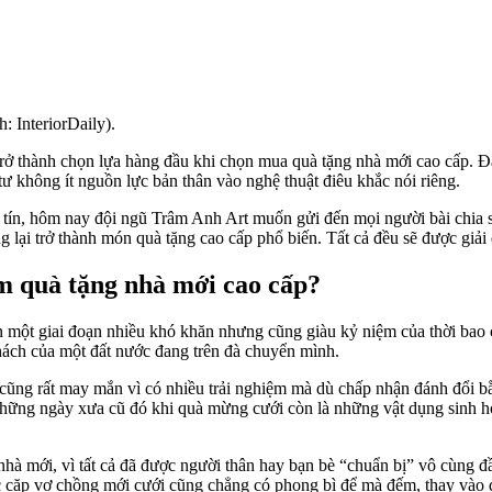
 InteriorDaily).
ở thành chọn lựa hàng đầu khi chọn mua quà tặng nhà mới cao cấp. Đặc 
ư không ít nguồn lực bản thân vào nghệ thuật điêu khắc nói riêng.
 tín, hôm nay đội ngũ Trâm Anh Art muốn gửi đến mọi người bài chia sẻ
g lại trở thành món quà tặng cao cấp phổ biến. Tất cả đều sẽ được giải đ
m quà tặng nhà mới cao cấp?
ến một giai đoạn nhiều khó khăn nhưng cũng giàu kỷ niệm của thời bao c
thách của một đất nước đang trên đà chuyển mình.
ng rất may mắn vì có nhiều trải nghiệm mà dù chấp nhận đánh đổi bằng t
những ngày xưa cũ đó khi quà mừng cưới còn là những vật dụng sinh h
à mới, vì tất cả đã được người thân hay bạn bè “chuẩn bị” vô cùng đầ
c cặp vợ chồng mới cưới cũng chẳng có phong bì để mà đếm, thay vào 