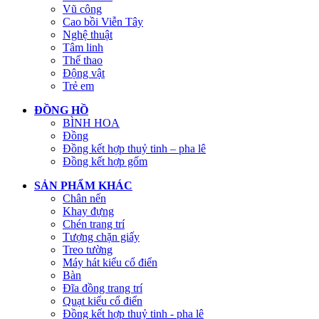
Vũ công
Cao bồi Viễn Tây
Nghệ thuật
Tâm linh
Thể thao
Động vật
Trẻ em
ĐỒNG HỒ
BÌNH HOA
Đồng
Đồng kết hợp thuỷ tinh – pha lê
Đồng kết hợp gốm
SẢN PHẨM KHÁC
Chân nến
Khay đựng
Chén trang trí
Tượng chặn giấy
Treo tường
Máy hát kiểu cổ điển
Bàn
Đĩa đồng trang trí
Quạt kiểu cổ điển
Đồng kết hợp thuỷ tinh - pha lê