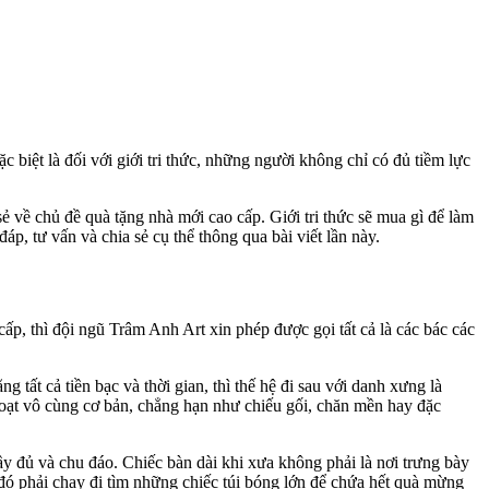
biệt là đối với giới tri thức, những người không chỉ có đủ tiềm lực
 về chủ đề quà tặng nhà mới cao cấp. Giới tri thức sẽ mua gì để làm
áp, tư vấn và chia sẻ cụ thể thông qua bài viết lần này.
ấp, thì đội ngũ Trâm Anh Art xin phép được gọi tất cả là các bác các
ất cả tiền bạc và thời gian, thì thế hệ đi sau với danh xưng là
oạt vô cùng cơ bản, chẳng hạn như chiếu gối, chăn mền hay đặc
y đủ và chu đáo. Chiếc bàn dài khi xưa không phải là nơi trưng bày
đó phải chạy đi tìm những chiếc túi bóng lớn để chứa hết quà mừng