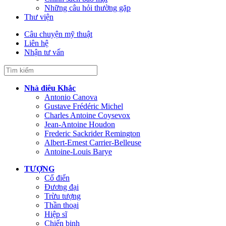
Những câu hỏi thường gặp
Thư viện
Câu chuyện mỹ thuật
Liên hệ
Nhận tư vấn
Nhà điêu Khắc
Antonio Canova
Gustave Frédéric Michel
Charles Antoine Coysevox
Jean-Antoine Houdon
Frederic Sackrider Remington
Albert-Ernest Carrier-Belleuse
Antoine-Louis Barye
TƯỢNG
Cổ điển
Đương đại
Trừu tượng
Thần thoại
Hiệp sĩ
Chiến binh