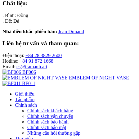
Chất liệu:
. Bình: Đồng
. Đế: Đá
Nhà điêu khắc phiên bản:
Jean Dunand
Liên hệ tư vấn và tham quan:
Điện thoại:
+84 28 3829 2600
Hotline:
+84 91 872 1668
Email:
cs@tramanh.art
BF006
EMBLEM OF NIGHT VASE
BF011
Giới thiệu
Tác phẩm
Chính sách
Chính sách khách hàng
Chính sách vận chuyển
Chính sách bảo hành
Chính sách bảo mật
Những câu hỏi thường gặp
Thư viện