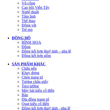
Vũ công
Cao bồi Viễn Tây
Nghệ thuật
Tâm linh
Thể thao
Động vật
Trẻ em
ĐỒNG HỒ
BÌNH HOA
Đồng
Đồng kết hợp thuỷ tinh – pha lê
Đồng kết hợp gốm
SẢN PHẨM KHÁC
Chân nến
Khay đựng
Chén trang trí
Tượng chặn giấy
Treo tường
Máy hát kiểu cổ điển
Bàn
Đĩa đồng trang trí
Quạt kiểu cổ điển
Đồng kết hợp thuỷ tinh - pha lê