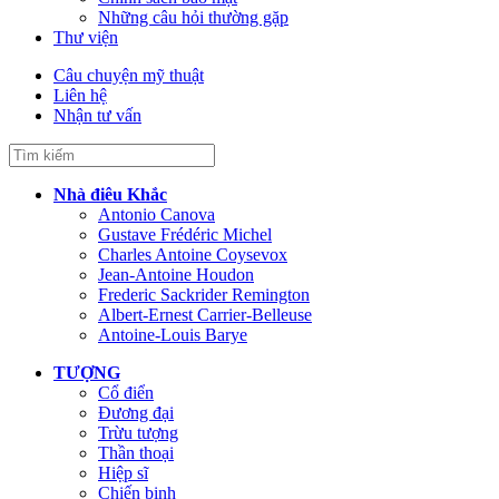
Những câu hỏi thường gặp
Thư viện
Câu chuyện mỹ thuật
Liên hệ
Nhận tư vấn
Nhà điêu Khắc
Antonio Canova
Gustave Frédéric Michel
Charles Antoine Coysevox
Jean-Antoine Houdon
Frederic Sackrider Remington
Albert-Ernest Carrier-Belleuse
Antoine-Louis Barye
TƯỢNG
Cổ điển
Đương đại
Trừu tượng
Thần thoại
Hiệp sĩ
Chiến binh