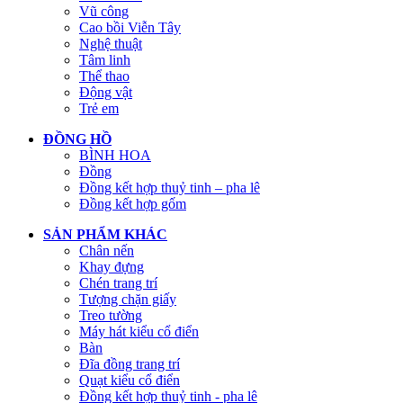
Vũ công
Cao bồi Viễn Tây
Nghệ thuật
Tâm linh
Thể thao
Động vật
Trẻ em
ĐỒNG HỒ
BÌNH HOA
Đồng
Đồng kết hợp thuỷ tinh – pha lê
Đồng kết hợp gốm
SẢN PHẨM KHÁC
Chân nến
Khay đựng
Chén trang trí
Tượng chặn giấy
Treo tường
Máy hát kiểu cổ điển
Bàn
Đĩa đồng trang trí
Quạt kiểu cổ điển
Đồng kết hợp thuỷ tinh - pha lê