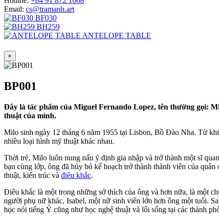
Hotline:
+84 91 872 1668
Email:
cs@tramanh.art
BF030
BH259
ANTELOPE TABLE
×
BP001
Đây là tác phẩm của Miguel Fernando Lopez, tên thường gọi: Mi
thuật của mình.
Milo sinh ngày 12 tháng 6 năm 1955 tại Lisbon, Bồ Đào Nha. Từ khi c
nhiều loại hình mỹ thuật khác nhau.
Thời trẻ, Milo luôn nung nấu ý định gia nhập và trở thành một sĩ qu
bạn cùng lớp, ông đã hủy bỏ kế hoạch trở thành thành viên của quân 
thuật, kiến ​​trúc và
điêu khắc
.
Điêu khắc là một trong những sở thích của ông và hơn nữa, là một ch
người phụ nữ khác, Isabel, một nữ sinh viên lớn hơn ông một tuổi. S
học nói tiếng Ý cũng như học nghệ thuật và lối sống tại các thành 