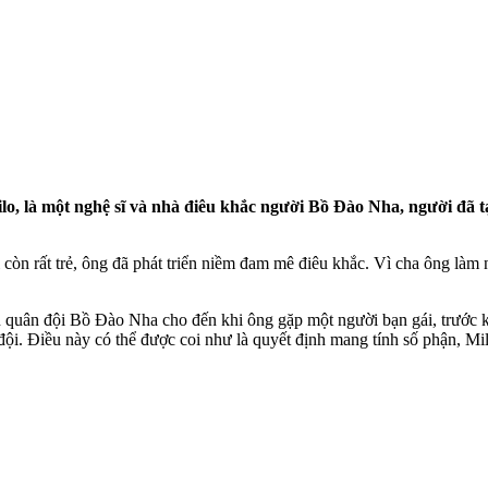
lo, là một nghệ sĩ và nhà điêu khắc người Bồ Đào Nha, người đã 
òn rất trẻ, ông đã phát triển niềm đam mê điêu khắc. Vì cha ông làm n
an quân đội Bồ Đào Nha cho đến khi ông gặp một người bạn gái, trước 
đội. Điều này có thể được coi như
là quyết định mang tính số phận, Mil