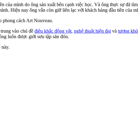
ên của mình do ông sản xuất bên cạnh việc học. Và ông thực sự đã tì
ình. Hiện nay ông vẫn còn giữ liên lạc với khách hàng đầu tiên của mì
heo phong cách Art Nouveau.
p trung vào chủ đề
điêu khắc động vật
,
nghệ thuật hiện đại
và
tượng khỏ
ông luôn được giới sưu tập săn đón.
 này.