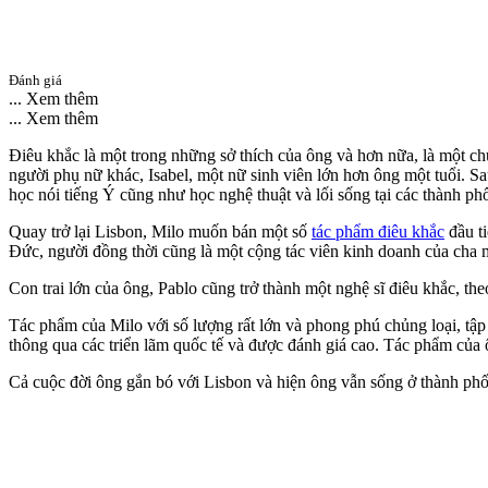
Đánh giá
... Xem thêm
... Xem thêm
Điêu khắc là một trong những sở thích của ông và hơn nữa, là một ch
người phụ nữ khác, Isabel, một nữ sinh viên lớn hơn ông một tuổi. S
học nói tiếng Ý cũng như học nghệ thuật và lối sống tại các thành 
Quay trở lại Lisbon, Milo muốn bán một số
tác phẩm điêu khắc
đầu ti
Đức, người đồng thời cũng là một cộng tác viên kinh doanh của cha m
Con trai lớn của ông, Pablo cũng trở thành một nghệ sĩ điêu khắc, t
Tác phẩm của Milo với số lượng rất lớn và phong phú chủng loại, tậ
thông qua các triển lãm quốc tế và được đánh giá cao. Tác phẩm của 
Cả cuộc đời ông gắn bó với Lisbon và hiện ông vẫn sống ở thành phố