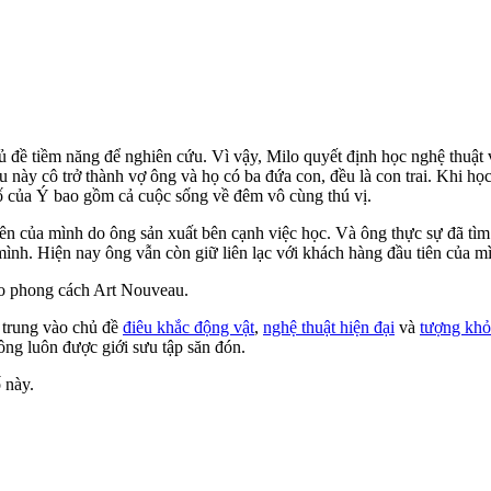
ủ đề tiềm năng để nghiên cứu. Vì vậy, Milo quyết định học nghệ thuật 
au này cô trở thành vợ ông và họ có ba đứa con, đều là con trai. Khi 
phố của Ý bao gồm cả cuộc sống về đêm vô cùng thú vị.
ên của mình do ông sản xuất bên cạnh việc học. Và ông thực sự đã tì
ình. Hiện nay ông vẫn còn giữ liên lạc với khách hàng đầu tiên của mì
heo phong cách Art Nouveau.
p trung vào chủ đề
điêu khắc động vật
,
nghệ thuật hiện đại
và
tượng khỏ
ông luôn được giới sưu tập săn đón.
 này.