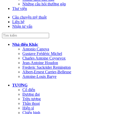
Những câu hỏi thường gặp
Thư viện
Câu chuyện mỹ thuật
Liên hệ
Nhận tư vấn
Nhà điêu Khắc
Antonio Canova
Gustave Frédéric Michel
Charles Antoine Coysevox
Jean-Antoine Houdon
Frederic Sackrider Remington
Albert-Ernest Carrier-Belleuse
Antoine-Louis Barye
TƯỢNG
Cổ điển
Đương đại
Trừu tượng
Thần thoại
Hiệp sĩ
Chiến binh