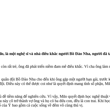
lo, là một nghệ sĩ và nhà điêu khắc người Bồ Đào Nha, người đã 
òn rất trẻ, ông đã phát triển niềm đam mê điêu khắc. Vì cha ông làm n
an quân đội Bồ Đào Nha cho đến khi ông gặp một người bạn gái, trước 
đội. Điều này có thể được coi như
là quyết định mang tính số phận, Mil
ủ đề tiềm năng để nghiên cứu. Vì vậy, Milo quyết định học nghệ thuật 
au này cô trở thành vợ ông và họ có ba đứa con, đều là con trai. Khi 
phố của Ý bao gồm cả cuộc sống về đêm vô cùng thú vị.