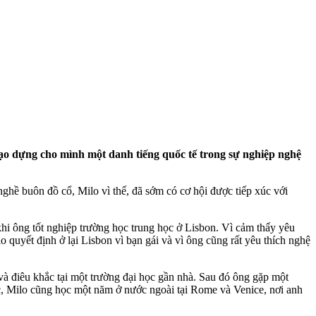
tạo dựng cho mình một danh tiếng quốc tế trong sự nghiệp nghệ
ghề buôn đồ cổ, Milo vì thế, đã sớm có cơ hội được tiếp xúc với
khi ông tốt nghiệp trường học trung học ở Lisbon. Vì cảm thấy yêu
o quyết định ở lại Lisbon vì bạn gái và vì ông cũng rất yêu thích nghệ
và điêu khắc tại một trường đại học gần nhà. Sau đó ông gặp một
học, Milo cũng học một năm ở nước ngoài tại Rome và Venice, nơi anh