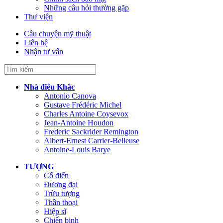
Những câu hỏi thường gặp
Thư viện
Câu chuyện mỹ thuật
Liên hệ
Nhận tư vấn
Nhà điêu Khắc
Antonio Canova
Gustave Frédéric Michel
Charles Antoine Coysevox
Jean-Antoine Houdon
Frederic Sackrider Remington
Albert-Ernest Carrier-Belleuse
Antoine-Louis Barye
TƯỢNG
Cổ điển
Đương đại
Trừu tượng
Thần thoại
Hiệp sĩ
Chiến binh