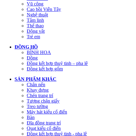
Vũ công
Cao bồi Viễn Tây
Nghệ thuật
Tâm linh
Thể thao
Động vật
Trẻ em
ĐỒNG HỒ
BÌNH HOA
Đồng
Đồng kết hợp thuỷ tinh – pha lê
Đồng kết hợp gốm
SẢN PHẨM KHÁC
Chân nến
Khay đựng
Chén trang trí
Tượng chặn giấy
Treo tường
Máy hát kiểu cổ điển
Bàn
Đĩa đồng trang trí
Quạt kiểu cổ điển
Đồng kết hợp thuỷ tinh - pha lê