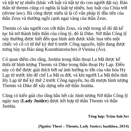
và trật tự tự nhiên (khác với luật và trật tự do con người đặt ra). Bản
thân từ themis cũng có nghĩa là luật tự nhiên, hay luật của Chúa trời
(divine law). Bà cũng được miêu tả là cố vấn pháp lý đầu tiên của
thần Zeus và thường ngồi cạnh ngai vàng của thần Zeus.
Themis có sáu người con với thần Zeus, và một trong số đó đã kế
tục bà trở thành hiện thân của công lý, đó là Dike. Nữ thần Công lý
này thường được biết đến qua hình ảnh được khắc họa trên một
chiếc vò cổ có từ thế kỷ thứ 6 trước Công nguyên, hiện đang được
trưng bày tại Bảo tàng Kunsthistorisches ở Vienna (Áo).
Có quan điểm cho rằng, Justitia trong thần thoại La Mã được kế
thừa từ hình tượng Themis và Dike trong thần thoại Hy Lạp. Điều
này có thể được giải thích bởi sự ảnh hưởng to lớn của văn hóa Hy
Lạp từ trước khi đế chế La Mã ra đời, và khi người La Mã thôn tính
Hy Lạp từ thế kỷ thứ 2 trước Công nguyên, họ đã mượn hình tượng
Themis và Dike để xây dựng nên nữ thần Justitia.
Cũng có kiến giải cho rằng hầu hết các hình tượng Nữ thần Công lý
ngày nay (
Lady Justice
) được kết hợp từ thần Themis và thần
Justitia.
Tổng hợp: Trâm Anh Art
(Nguồn: Theoi – Themis, Lady Justice; luatkhoa, 2014)