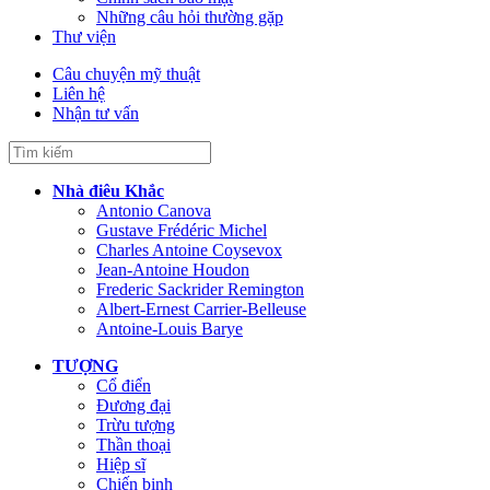
Những câu hỏi thường gặp
Thư viện
Câu chuyện mỹ thuật
Liên hệ
Nhận tư vấn
Nhà điêu Khắc
Antonio Canova
Gustave Frédéric Michel
Charles Antoine Coysevox
Jean-Antoine Houdon
Frederic Sackrider Remington
Albert-Ernest Carrier-Belleuse
Antoine-Louis Barye
TƯỢNG
Cổ điển
Đương đại
Trừu tượng
Thần thoại
Hiệp sĩ
Chiến binh