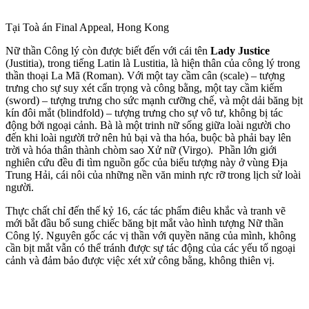
Tại Toà án Final Appeal, Hong Kong
Nữ thần Công lý còn được biết đến với cái tên
Lady Justice
(Justitia), trong tiếng Latin là Lustitia, là hiện thân của công lý trong
thần thoại La Mã (Roman). Với một tay cầm cân (scale) – tượng
trưng cho sự suy xét cẩn trọng và công bằng, một tay cầm kiếm
(sword) – tượng trưng cho sức mạnh cưỡng chế, và một dải băng bịt
kín đôi mắt (blindfold) – tượng trưng cho sự vô tư, không bị tác
động bởi ngoại cảnh. Bà là một trinh nữ sống giữa loài người cho
đến khi loài người trở nên hủ bại và tha hóa, buộc bà phải bay lên
trời và hóa thân thành chòm sao Xử nữ (Virgo). Phần lớn giới
nghiên cứu đều đi tìm nguồn gốc của biểu tượng này ở vùng Địa
Trung Hải, cái nôi của những nền văn minh rực rỡ trong lịch sử loài
người.
Thực chất chỉ đến thế kỷ 16, các tác phẩm điêu khắc và tranh vẽ
mới bắt đầu bổ sung chiếc băng bịt mắt vào hình tượng Nữ thần
Công lý. Nguyên gốc các vị thần với quyền năng của mình, không
cần bịt mắt vẫn có thể tránh được sự tác động của các yếu tố ngoại
cảnh và đảm bảo được việc xét xử công bằng, không thiên vị.