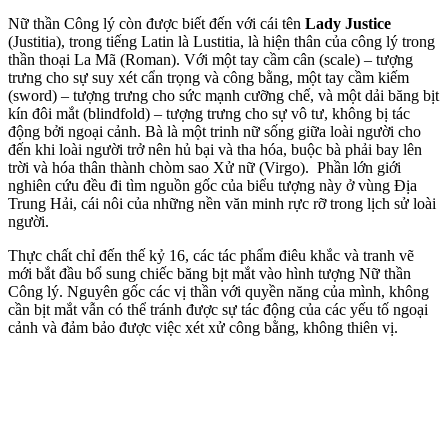
Nữ thần Công lý còn được biết đến với cái tên
Lady Justice
(Justitia), trong tiếng Latin là Lustitia, là hiện thân của công lý trong
thần thoại La Mã (Roman). Với một tay cầm cân (scale) – tượng
trưng cho sự suy xét cẩn trọng và công bằng, một tay cầm kiếm
(sword) – tượng trưng cho sức mạnh cưỡng chế, và một dải băng bịt
kín đôi mắt (blindfold) – tượng trưng cho sự vô tư, không bị tác
động bởi ngoại cảnh. Bà là một trinh nữ sống giữa loài người cho
đến khi loài người trở nên hủ bại và tha hóa, buộc bà phải bay lên
trời và hóa thân thành chòm sao Xử nữ (Virgo). Phần lớn giới
nghiên cứu đều đi tìm nguồn gốc của biểu tượng này ở vùng Địa
Trung Hải, cái nôi của những nền văn minh rực rỡ trong lịch sử loài
người.
Thực chất chỉ đến thế kỷ 16, các tác phẩm điêu khắc và tranh vẽ
mới bắt đầu bổ sung chiếc băng bịt mắt vào hình tượng Nữ thần
Công lý. Nguyên gốc các vị thần với quyền năng của mình, không
cần bịt mắt vẫn có thể tránh được sự tác động của các yếu tố ngoại
cảnh và đảm bảo được việc xét xử công bằng, không thiên vị.