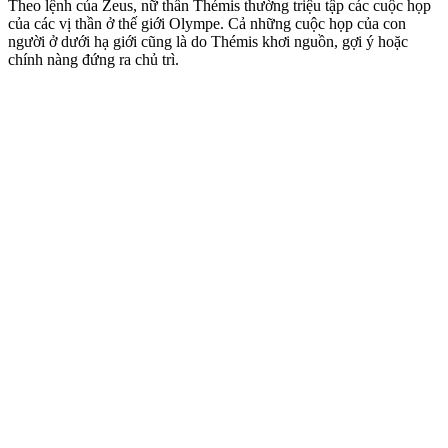
Theo lệnh của Zeus, nữ thần Thémis thường triệu tập các cuộc họp
của các vị thần ở thế giới Olympe. Cả những cuộc họp của con
người ở dưới hạ giới cũng là do Thémis khơi nguồn, gợi ý hoặc
chính nàng đứng ra chủ trì.