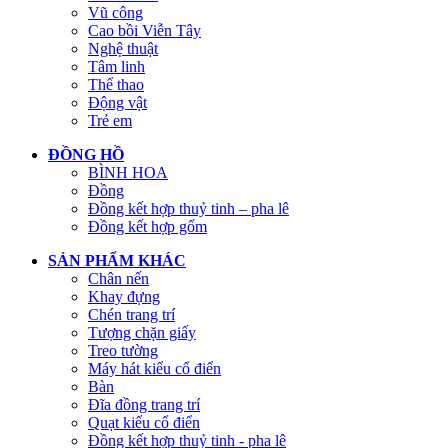
Vũ công
Cao bồi Viễn Tây
Nghệ thuật
Tâm linh
Thể thao
Động vật
Trẻ em
ĐỒNG HỒ
BÌNH HOA
Đồng
Đồng kết hợp thuỷ tinh – pha lê
Đồng kết hợp gốm
SẢN PHẨM KHÁC
Chân nến
Khay đựng
Chén trang trí
Tượng chặn giấy
Treo tường
Máy hát kiểu cổ điển
Bàn
Đĩa đồng trang trí
Quạt kiểu cổ điển
Đồng kết hợp thuỷ tinh - pha lê