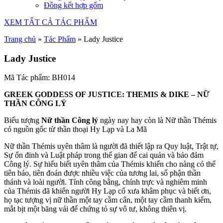
Đồng kết hợp gốm
XEM TẤT CẢ TÁC PHẨM
Trang chủ
»
Tác Phẩm
»
Lady Justice
Lady Justice
Mã Tác phẩm: BH014
GREEK GODDESS OF JUSTICE: THEMIS & DIKE – NỮ
THẦN CÔNG LÝ
Biểu tượng
Nữ thần Công lý
ngày nay hay còn là Nữ thần Thémis
có nguồn gốc từ thần thoại Hy Lạp và La Mã
Nữ thần Thémis uyên thâm là người đã thiết lập ra Quy luật, Trật tự,
Sự ổn đinh và Luật pháp trong thế gian để cai quản và bảo đảm
Công lý. Sự hiểu biết uyên thâm của Thémis khiến cho nàng có thể
tiên báo, tiên đoán được nhiều việc của tương lai, số phận thần
thánh và loài người. Tính công bằng, chính trực và nghiêm minh
của Thémis đã khiến người Hy Lạp cổ xưa khâm phục và biết ơn,
họ tạc tượng vị nữ thần một tay cầm cân, một tay cầm thanh kiếm,
mắt bịt một băng vải để chứng tỏ sự vô tư, không thiên vị.