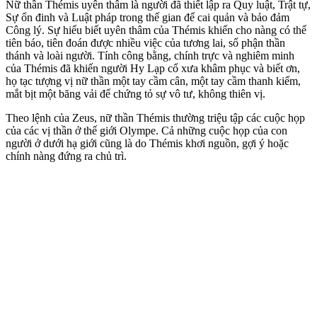
Nữ thần Thémis uyên thâm là người đã thiết lập ra Quy luật, Trật tự,
Sự ổn đinh và Luật pháp trong thế gian để cai quản và bảo đảm
Công lý. Sự hiểu biết uyên thâm của Thémis khiến cho nàng có thể
tiên báo, tiên đoán được nhiều việc của tương lai, số phận thần
thánh và loài người. Tính công bằng, chính trực và nghiêm minh
của Thémis đã khiến người Hy Lạp cổ xưa khâm phục và biết ơn,
họ tạc tượng vị nữ thần một tay cầm cân, một tay cầm thanh kiếm,
mắt bịt một băng vải để chứng tỏ sự vô tư, không thiên vị.
Theo lệnh của Zeus, nữ thần Thémis thường triệu tập các cuộc họp
của các vị thần ở thế giới Olympe. Cả những cuộc họp của con
người ở dưới hạ giới cũng là do Thémis khơi nguồn, gợi ý hoặc
chính nàng đứng ra chủ trì.