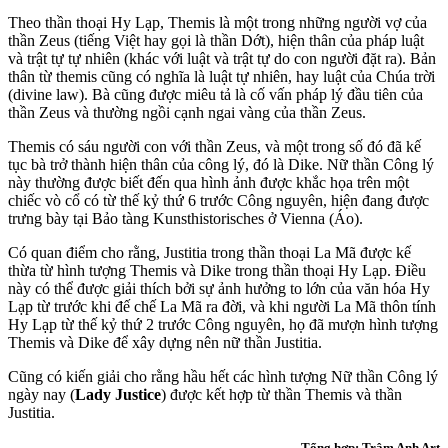
Theo thần thoại Hy Lạp, Themis là một trong những người vợ của
thần Zeus (tiếng Việt hay gọi là thần Dớt), hiện thân của pháp luật
và trật tự tự nhiên (khác với luật và trật tự do con người đặt ra). Bản
thân từ themis cũng có nghĩa là luật tự nhiên, hay luật của Chúa trời
(divine law). Bà cũng được miêu tả là cố vấn pháp lý đầu tiên của
thần Zeus và thường ngồi cạnh ngai vàng của thần Zeus.
Themis có sáu người con với thần Zeus, và một trong số đó đã kế
tục bà trở thành hiện thân của công lý, đó là Dike. Nữ thần Công lý
này thường được biết đến qua hình ảnh được khắc họa trên một
chiếc vò cổ có từ thế kỷ thứ 6 trước Công nguyên, hiện đang được
trưng bày tại Bảo tàng Kunsthistorisches ở Vienna (Áo).
Có quan điểm cho rằng, Justitia trong thần thoại La Mã được kế
thừa từ hình tượng Themis và Dike trong thần thoại Hy Lạp. Điều
này có thể được giải thích bởi sự ảnh hưởng to lớn của văn hóa Hy
Lạp từ trước khi đế chế La Mã ra đời, và khi người La Mã thôn tính
Hy Lạp từ thế kỷ thứ 2 trước Công nguyên, họ đã mượn hình tượng
Themis và Dike để xây dựng nên nữ thần Justitia.
Cũng có kiến giải cho rằng hầu hết các hình tượng Nữ thần Công lý
ngày nay (
Lady Justice
) được kết hợp từ thần Themis và thần
Justitia.
Tổng hợp: Trâm Anh Art