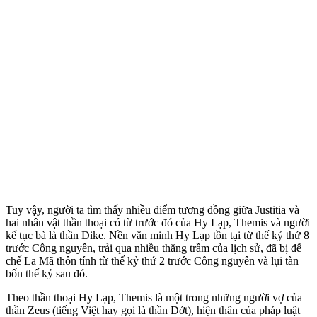
Tuy vậy, người ta tìm thấy nhiều điểm tương đồng giữa Justitia và
hai nhân vật thần thoại có từ trước đó của Hy Lạp, Themis và người
kế tục bà là thần Dike. Nền văn minh Hy Lạp tồn tại từ thế kỷ thứ 8
trước Công nguyên, trải qua nhiều thăng trầm của lịch sử, đã bị đế
chế La Mã thôn tính từ thế kỷ thứ 2 trước Công nguyên và lụi tàn
bốn thế kỷ sau đó.
Theo thần thoại Hy Lạp, Themis là một trong những người vợ của
thần Zeus (tiếng Việt hay gọi là thần Dớt), hiện thân của pháp luật