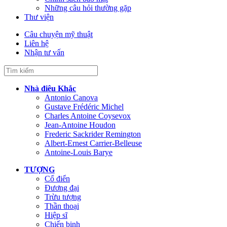
Những câu hỏi thường gặp
Thư viện
Câu chuyện mỹ thuật
Liên hệ
Nhận tư vấn
Nhà điêu Khắc
Antonio Canova
Gustave Frédéric Michel
Charles Antoine Coysevox
Jean-Antoine Houdon
Frederic Sackrider Remington
Albert-Ernest Carrier-Belleuse
Antoine-Louis Barye
TƯỢNG
Cổ điển
Đương đại
Trừu tượng
Thần thoại
Hiệp sĩ
Chiến binh