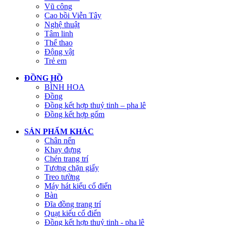
Vũ công
Cao bồi Viễn Tây
Nghệ thuật
Tâm linh
Thể thao
Động vật
Trẻ em
ĐỒNG HỒ
BÌNH HOA
Đồng
Đồng kết hợp thuỷ tinh – pha lê
Đồng kết hợp gốm
SẢN PHẨM KHÁC
Chân nến
Khay đựng
Chén trang trí
Tượng chặn giấy
Treo tường
Máy hát kiểu cổ điển
Bàn
Đĩa đồng trang trí
Quạt kiểu cổ điển
Đồng kết hợp thuỷ tinh - pha lê