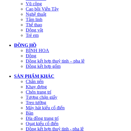
Vũ công
Cao bồi Viễn Tây
Nghệ thuật
Tâm linh
Thể thao
Động vật
Trẻ em
ĐỒNG HỒ
BÌNH HOA
Đồng
Đồng kết hợp thuỷ tinh – pha lê
Đồng kết hợp gốm
SẢN PHẨM KHÁC
Chân nến
Khay đựng
Chén trang trí
Tượng chặn giấy
Treo tường
Máy hát kiểu cổ điển
Bàn
Đĩa đồng trang trí
Quạt kiểu cổ điển
Đồng kết hợp thuỷ tinh - pha lê