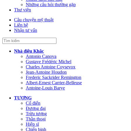
Những câu hỏi thường gặp
Thư viện
Câu chuyện mỹ thuật
Liên hệ
Nhận tư vấn
Nhà điêu Khắc
Antonio Canova
Gustave Frédéric Michel
Charles Antoine Coysevox
Jean-Antoine Houdon
Frederic Sackrider Remington
Albert-Ernest Carrier-Belleuse
Antoine-Louis Barye
TƯỢNG
Cổ điển
Đương đại
Trừu tượng
Thần thoại
Hiệp sĩ
Chiến binh