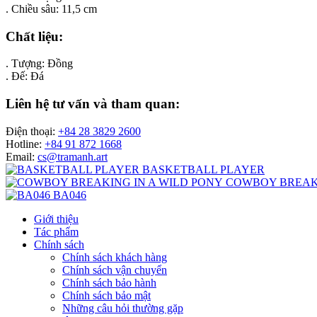
. Chiều sâu: 11,5 cm
Chất liệu:
. Tượng: Đồng
. Đế: Đá
Liên hệ tư vấn và tham quan:
Điện thoại:
+84 28 3829 2600
Hotline:
+84 91 872 1668
Email:
cs@tramanh.art
BASKETBALL PLAYER
COWBOY BREAKI
BA046
Giới thiệu
Tác phẩm
Chính sách
Chính sách khách hàng
Chính sách vận chuyển
Chính sách bảo hành
Chính sách bảo mật
Những câu hỏi thường gặp