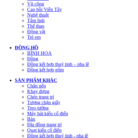
Vũ công
Cao bồi Viễn Tây
Nghệ thuật
Tâm linh
Thể thao
Động vật
Trẻ em
ĐỒNG HỒ
BÌNH HOA
Đồng
Đồng kết hợp thuỷ tinh – pha lê
Đồng kết hợp gốm
SẢN PHẨM KHÁC
Chân nến
Khay đựng
Chén trang trí
Tượng chặn giấy
Treo tường
Máy hát kiểu cổ điển
Bàn
Đĩa đồng trang trí
Quạt kiểu cổ điển
Đồng kết hợp thuỷ tinh - pha lê