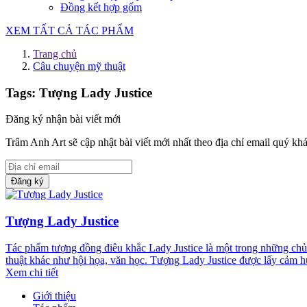
Đồng kết hợp gốm
XEM TẤT CẢ TÁC PHẨM
Trang chủ
Câu chuyện mỹ thuật
Tags: Tượng Lady Justice
Đăng ký nhận bài viết mới
Trâm Anh Art sẽ cập nhật bài viết mới nhất theo địa chỉ email quý kh
Đăng ký
Tượng Lady Justice
Tác phẩm tượng đồng điêu khắc Lady Justice là một trong những chủ đ
thuật khác như hội họa, văn học. Tượng Lady Justice được lấy cảm 
Xem chi tiết
Giới thiệu