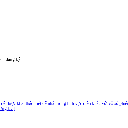
ách đăng ký.
ề được khai thác triệt để nhất trong lĩnh vực điêu khắc với vô số phiê
hứng […]