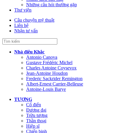
Những câu hỏi thường gặp
Thư viện
Câu chuyện mỹ thuật
Liên hệ
Nhận tư vấn
Nhà điêu Khắc
Antonio Canova
Gustave Frédéric Michel
Charles Antoine Coysevox
Jean-Antoine Houdon
Frederic Sackrider Remington
Albert-Ernest Carrier-Belleuse
Antoine-Louis Barye
TƯỢNG
Cổ điển
Đương đại
Trừu tượng
Thần thoại
Hiệp sĩ
Chiến binh