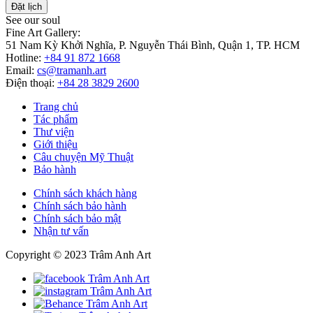
Đặt lịch
See our soul
Fine Art Gallery:
51 Nam Kỳ Khởi Nghĩa, P. Nguyễn Thái Bình, Quận 1, TP. HCM
Hotline:
+84 91 872 1668
Email:
cs@tramanh.art
Điện thoại:
+84 28 3829 2600
Trang chủ
Tác phẩm
Thư viện
Giới thiệu
Câu chuyện Mỹ Thuật
Bảo hành
Chính sách khách hàng
Chính sách bảo hành
Chính sách bảo mật
Nhận tư vấn
Copyright © 2023 Trâm Anh Art