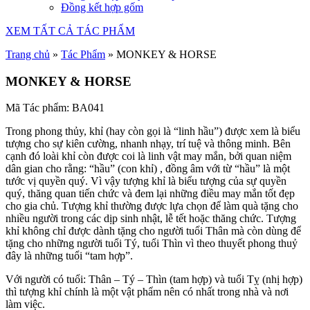
Đồng kết hợp gốm
XEM TẤT CẢ TÁC PHẨM
Trang chủ
»
Tác Phẩm
»
MONKEY & HORSE
MONKEY & HORSE
Mã Tác phẩm: BA041
Trong phong thủy, khỉ (hay còn gọi là “linh hầu”) được xem là biểu
tượng cho sự kiên cường, nhanh nhạy, trí tuệ và thông minh. Bên
cạnh đó loài khỉ còn được coi là linh vật may mắn, bởi quan niệm
dân gian cho rằng: “hầu” (con khỉ) , đồng âm với từ “hầu” là một
tước vị quyền quý. Vì vậy tượng khỉ là biểu tượng của sự quyền
quý, thăng quan tiến chức và đem lại những điều may mắn tốt đẹp
cho gia chủ. Tượng khỉ thường được lựa chọn để làm quà tặng cho
nhiều người trong các dịp sinh nhật, lễ tết hoặc thăng chức. Tượng
khỉ không chỉ được dành tặng cho người tuổi Thân mà còn dùng để
tặng cho những người tuổi Tý, tuổi Thìn vì theo thuyết phong thuỷ
đây là những tuổi “tam hợp”.
Với người có tuổi: Thân – Tý – Thìn (tam hợp) và tuổi Tỵ (nhị hợp)
thì tượng khỉ chính là một vật phẩm nên có nhất trong nhà và nơi
làm việc.