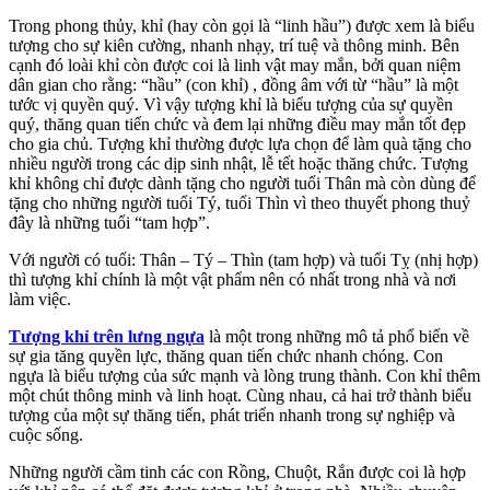
Trong phong thủy, khỉ (hay còn gọi là “linh hầu”) được xem là biểu
tượng cho sự kiên cường, nhanh nhạy, trí tuệ và thông minh. Bên
cạnh đó loài khỉ còn được coi là linh vật may mắn, bởi quan niệm
dân gian cho rằng: “hầu” (con khỉ) , đồng âm với từ “hầu” là một
tước vị quyền quý. Vì vậy tượng khỉ là biểu tượng của sự quyền
quý, thăng quan tiến chức và đem lại những điều may mắn tốt đẹp
cho gia chủ. Tượng khỉ thường được lựa chọn để làm quà tặng cho
nhiều người trong các dịp sinh nhật, lễ tết hoặc thăng chức. Tượng
khỉ không chỉ được dành tặng cho người tuổi Thân mà còn dùng để
tặng cho những người tuổi Tý, tuổi Thìn vì theo thuyết phong thuỷ
đây là những tuổi “tam hợp”.
Với người có tuổi: Thân – Tý – Thìn (tam hợp) và tuổi Tỵ (nhị hợp)
thì tượng khỉ chính là một vật phẩm nên có nhất trong nhà và nơi
làm việc.
Tượng khỉ trên lưng ngựa
là một trong những mô tả phổ biến về
sự gia tăng quyền lực, thăng quan tiến chức nhanh chóng. Con
ngựa là biểu tượng của sức mạnh và lòng trung thành. Con khỉ thêm
một chút thông minh và linh hoạt. Cùng nhau, cả hai trở thành biểu
tượng của một sự thăng tiến, phát triển nhanh trong sự nghiệp và
cuộc sống.
Những người cầm tinh các con Rồng, Chuột, Rắn được coi là hợp