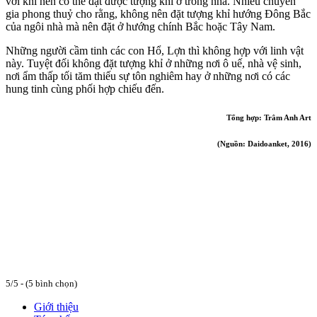
với khỉ nên có thể đặt được tượng khỉ ở trong nhà. Nhiều chuyên
gia phong thuỷ cho rằng, không nên đặt tượng khỉ hướng Đông Bắc
của ngôi nhà mà nên đặt ở hướng chính Bắc hoặc Tây Nam.
Những người cầm tinh các con Hổ, Lợn thì không hợp với linh vật
này. Tuyệt đối không đặt tượng khỉ ở những nơi ô uế, nhà vệ sinh,
nơi ẩm thấp tối tăm thiếu sự tôn nghiêm hay ở những nơi có các
hung tinh cùng phối hợp chiếu đến.
Tổng hợp: Trâm Anh Art
(Nguồn: Daidoanket, 2016)
5/5 - (5 bình chọn)
Giới thiệu