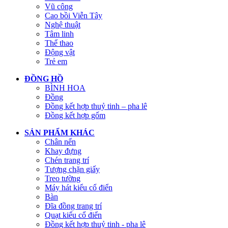
Vũ công
Cao bồi Viễn Tây
Nghệ thuật
Tâm linh
Thể thao
Động vật
Trẻ em
ĐỒNG HỒ
BÌNH HOA
Đồng
Đồng kết hợp thuỷ tinh – pha lê
Đồng kết hợp gốm
SẢN PHẨM KHÁC
Chân nến
Khay đựng
Chén trang trí
Tượng chặn giấy
Treo tường
Máy hát kiểu cổ điển
Bàn
Đĩa đồng trang trí
Quạt kiểu cổ điển
Đồng kết hợp thuỷ tinh - pha lê