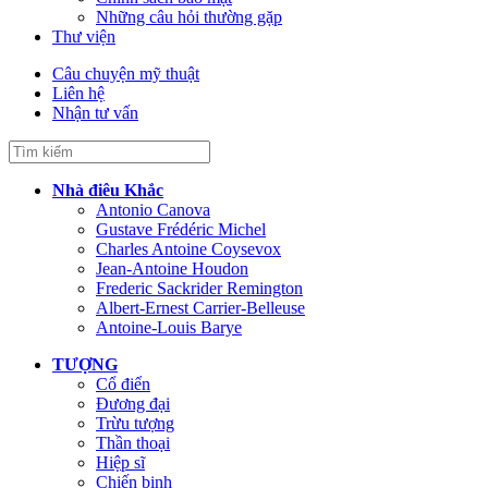
Những câu hỏi thường gặp
Thư viện
Câu chuyện mỹ thuật
Liên hệ
Nhận tư vấn
Nhà điêu Khắc
Antonio Canova
Gustave Frédéric Michel
Charles Antoine Coysevox
Jean-Antoine Houdon
Frederic Sackrider Remington
Albert-Ernest Carrier-Belleuse
Antoine-Louis Barye
TƯỢNG
Cổ điển
Đương đại
Trừu tượng
Thần thoại
Hiệp sĩ
Chiến binh