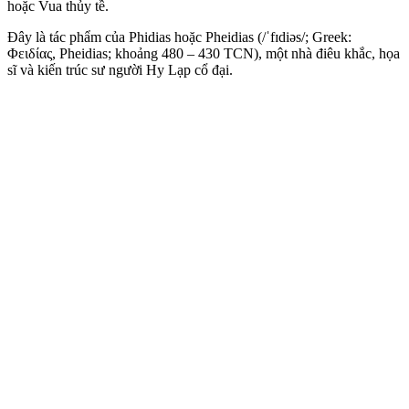
hoặc Vua thủy tề.
Đây là tác phẩm của
Phidias hoặc Pheidias (/ˈfɪdiəs/; Greek:
Φειδίας, Pheidias; khoảng 480 – 430 TCN), một nhà điêu khắc, họa
sĩ và kiến trúc sư người Hy Lạp cổ đại.