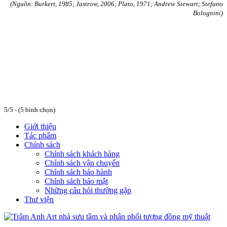
(Nguồn: Burkert, 1985;
Jastrow, 2006; Plato, 1971;
Andrew Stewart;
Stefano
Bolognini
)
5/5 - (5 bình chọn)
Giới thiệu
Tác phẩm
Chính sách
Chính sách khách hàng
Chính sách vận chuyển
Chính sách bảo hành
Chính sách bảo mật
Những câu hỏi thường gặp
Thư viện