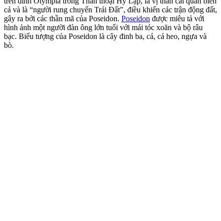
trên đỉnh Olympia trong Thần thoại Hy Lạp, là vị thần cai quản biển
cả và là “người rung chuyển Trái Đất”, điều khiển các trận động đất,
gây ra bởi các thần mã của Poseidon.
Poseidon
được miêu tả với
hình ảnh một người đàn ông lớn tuổi với mái tóc xoăn và bộ râu
bạc. Biểu tượng của Poseidon là cây đinh ba, cá, cá heo, ngựa và
bò.