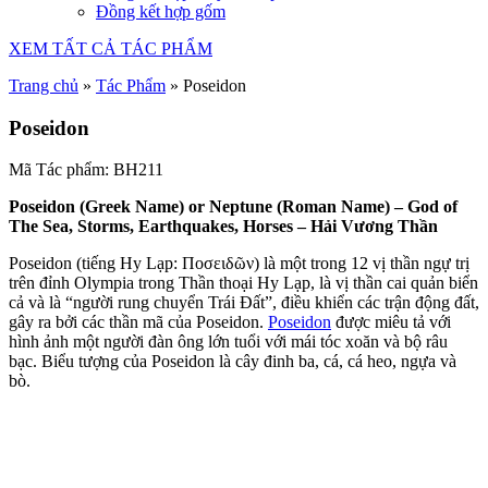
Đồng kết hợp gốm
XEM TẤT CẢ TÁC PHẨM
Trang chủ
»
Tác Phẩm
»
Poseidon
Poseidon
Mã Tác phẩm: BH211
Poseidon (Greek Name) or Neptune (Roman Name) – God of
The Sea, Storms, Earthquakes, Horses – Hải Vương Thần
Poseidon (tiếng Hy Lạp: Ποσειδῶν) là một trong 12 vị thần ngự trị
trên đỉnh Olympia trong Thần thoại Hy Lạp, là vị thần cai quản biển
cả và là “người rung chuyển Trái Đất”, điều khiển các trận động đất,
gây ra bởi các thần mã của Poseidon.
Poseidon
được miêu tả với
hình ảnh một người đàn ông lớn tuổi với mái tóc xoăn và bộ râu
bạc. Biểu tượng của Poseidon là cây đinh ba, cá, cá heo, ngựa và
bò.