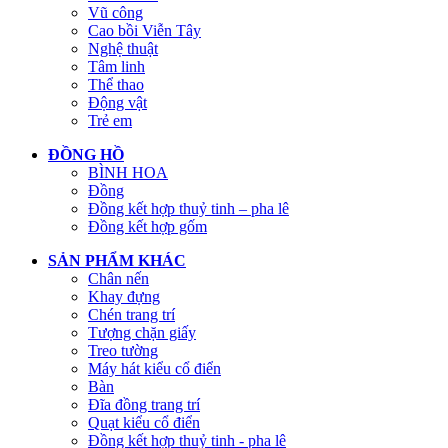
Vũ công
Cao bồi Viễn Tây
Nghệ thuật
Tâm linh
Thể thao
Động vật
Trẻ em
ĐỒNG HỒ
BÌNH HOA
Đồng
Đồng kết hợp thuỷ tinh – pha lê
Đồng kết hợp gốm
SẢN PHẨM KHÁC
Chân nến
Khay đựng
Chén trang trí
Tượng chặn giấy
Treo tường
Máy hát kiểu cổ điển
Bàn
Đĩa đồng trang trí
Quạt kiểu cổ điển
Đồng kết hợp thuỷ tinh - pha lê