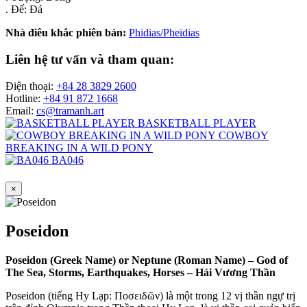
. Đế: Đá
Nhà điêu khắc phiên bản:
Phidias/Pheidias
Liên hệ tư vấn và tham quan:
Điện thoại:
+84 28 3829 2600
Hotline:
+84 91 872 1668
Email:
cs@tramanh.art
BASKETBALL PLAYER
COWBOY
BREAKING IN A WILD PONY
BA046
×
Poseidon
Poseidon (Greek Name) or Neptune (Roman Name) – God of
The Sea, Storms, Earthquakes, Horses – Hải Vương Thần
Poseidon (tiếng Hy Lạp: Ποσειδῶν) là một trong 12 vị thần ngự trị