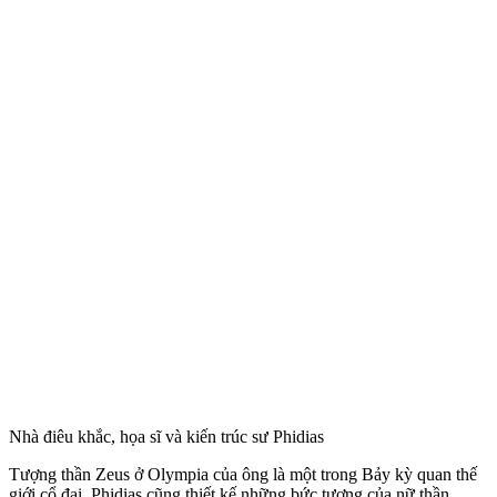
Nhà điêu khắc, họa sĩ và kiến trúc sư Phidias
Tượng thần Zeus ở Olympia của ông là một trong Bảy kỳ quan thế
giới cổ đại. Phidias cũng thiết kế những bức tượng của nữ thần