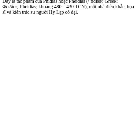
Đây là tác phẩm của
Phidias hoặc Pheidias (/ˈfɪdiəs/; Greek:
Φειδίας, Pheidias; khoảng 480 – 430 TCN), một nhà điêu khắc, họa
sĩ và kiến trúc sư người Hy Lạp cổ đại.