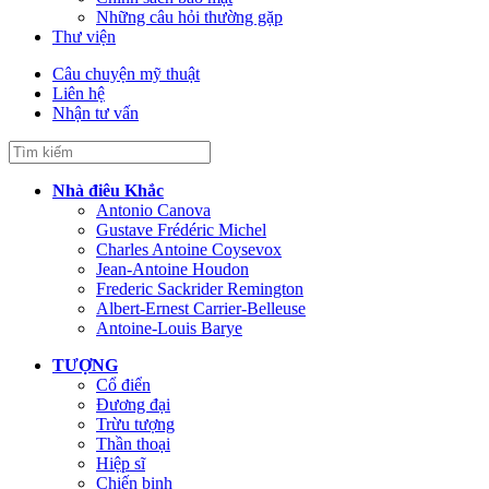
Những câu hỏi thường gặp
Thư viện
Câu chuyện mỹ thuật
Liên hệ
Nhận tư vấn
Nhà điêu Khắc
Antonio Canova
Gustave Frédéric Michel
Charles Antoine Coysevox
Jean-Antoine Houdon
Frederic Sackrider Remington
Albert-Ernest Carrier-Belleuse
Antoine-Louis Barye
TƯỢNG
Cổ điển
Đương đại
Trừu tượng
Thần thoại
Hiệp sĩ
Chiến binh