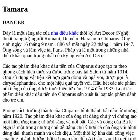
Tamara
DANCER
Đây là một sáng tác của
nhà điêu khắc
thời kỳ Art Decor (Nghệ
thuật trang trí) người Rumani, Demétre Haralamb Chiparus. Ông
sinh ngày 16 tháng 9 năm 1886 và mất ngày 22 tháng 1 năm 1947.
Ông sống và làm việc tại Paris, Pháp và là một trong những nhà
điêu khắc quan trọng nhất của kỷ nguyên Art Deco.
Các tác phẩm điêu khắc đầu tiên của Chiparus được tạo ra theo
phong cách hiện thực và được trưng bày tại Salon từ năm 1914.
Ông sử dụng vật liệu kết hợp giữa đồng và ngà voi, được gọi là
chryselephantine, cho một hiệu quả tuyệt vời. Hầu hết các tác phẩm
nổi tiếng của ông được thực hiện từ năm 1914 đến 1933. Loạt tác
phẩm điêu khắc đầu tiên do Chiparus sản xuất là loạt tác phẩm dành
cho trẻ em.
Phong cách trưởng thành của Chiparus hình thành bắt đầu từ những
năm 1920. Tác phẩm điêu khắc của ông rất đáng chú ý vì chúng tạo
một hiệu ứng trang trí tươi sáng và nổi bật. Các vũ công của Ba lê
Nga là một trong những chủ đề đáng chú ý hơn cả của ông với hình
dáng dài, thanh mảnh và cách điệu. Một thời kỳ khá dài, công việc
của ông bị ảnh hưởng bởi sự quan tâm đến Ai Cập, sau khi ngôi mộ