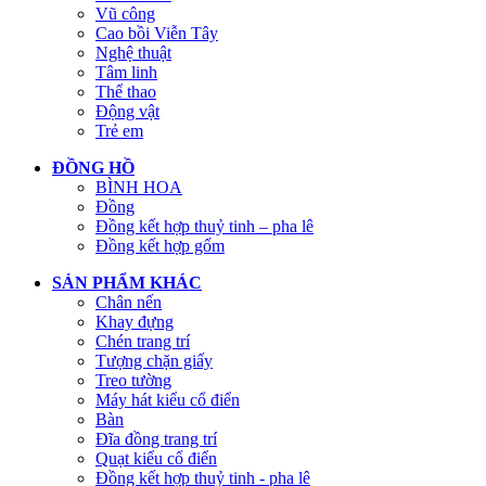
Vũ công
Cao bồi Viễn Tây
Nghệ thuật
Tâm linh
Thể thao
Động vật
Trẻ em
ĐỒNG HỒ
BÌNH HOA
Đồng
Đồng kết hợp thuỷ tinh – pha lê
Đồng kết hợp gốm
SẢN PHẨM KHÁC
Chân nến
Khay đựng
Chén trang trí
Tượng chặn giấy
Treo tường
Máy hát kiểu cổ điển
Bàn
Đĩa đồng trang trí
Quạt kiểu cổ điển
Đồng kết hợp thuỷ tinh - pha lê