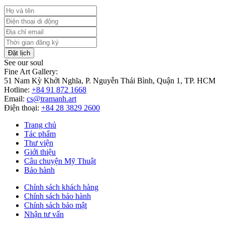
Đặt lịch
See our soul
Fine Art Gallery:
51 Nam Kỳ Khởi Nghĩa, P. Nguyễn Thái Bình, Quận 1, TP. HCM
Hotline:
+84 91 872 1668
Email:
cs@tramanh.art
Điện thoại:
+84 28 3829 2600
Trang chủ
Tác phẩm
Thư viện
Giới thiệu
Câu chuyện Mỹ Thuật
Bảo hành
Chính sách khách hàng
Chính sách bảo hành
Chính sách bảo mật
Nhận tư vấn