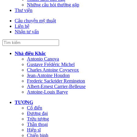
Những câu hỏi thường gặp
Thư viện
Câu chuyện mỹ thuật
Liên hệ
Nhận tư vấn
Nhà điêu Khắc
Antonio Canova
Gustave Frédéric Michel
Charles Antoine Coysevox
Jean-Antoine Houdon
Frederic Sackrider Remington
Albert-Ernest Carrier-Belleuse
Antoine-Louis Barye
TƯỢNG
Cổ điển
Đương đại
Trừu tượng
Thần thoại
Hiệp sĩ
Chiến binh