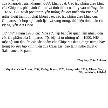
của Pharaoh Tutankhamen được khai quật. Các tác phẩm điêu khắc
của Chiparus phản ánh tâm tư và tinh thần của ông vào những năm
1920-1930. Xuất phát từ truyền thống lâu đời nhất của Pháp về
nghệ thuật trang trí chất lượng cao, các tác phẩm điêu khắc của
Chiparus kết hợp sự thanh lịch và sang trọng, thể hiện tinh thần của
kỷ nguyên Art Deco.
Từ những năm 1970, các Nhà sưu tập bắt đầu quan tâm nhiều đến
các tác phẩm của Chiparus, đặc biệt là từ những năm 1990. Hiện
một bộ sưu tập lớn các tác phẩm của Chiparus đang được trưng bày
trong bộ sưu tập vĩnh viễn của Casa Lis, bảo tàng nghệ thuật ở
Salamanca, Espana.
Tổng hợp: Trâm Anh Art
(Nguồn: Victor Arwas, 1992; Catley, Bryan, 1978; Alexey Witt, 2015; Alberto Shayo,
1993; Sotheby’s;
Lillyho
)