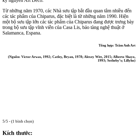
kỷ nguyên Art Deco.
Từ những năm 1970, các Nhà sưu tập bắt đầu quan tâm nhiều đến
các tác phẩm của Chiparus, đặc biệt là từ những năm 1990. Hiện
một bộ sưu tập lớn các tác phẩm của Chiparus đang được trưng bày
trong bộ sưu tập vĩnh viễn của Casa Lis, bảo tàng nghệ thuật ở
Salamanca, Espana.
Tổng hợp: Trâm Anh Art
(Nguồn: Victor Arwas, 1992; Catley, Bryan, 1978; Alexey Witt, 2015; Alberto Shayo,
1993; Sotheby’s;
Lillyho
)
5/5 - (1 bình chọn)
Kích thước: