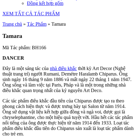
Đồng kết hợp gốm
XEM TẤT CẢ TÁC PHẨM
Trang chủ
»
Tác Phẩm
»
Tamara
Tamara
Mã Tác phẩm: BH166
DANCER
Đây là một sáng tác của
nhà điêu khắc
thời kỳ Art Decor (Nghệ
thuật trang trí) người Rumani, Demétre Haralamb Chiparus. Ông
sinh ngày 16 tháng 9 năm 1886 và mất ngày 22 tháng 1 năm 1947.
Ông sống và làm việc tại Paris, Pháp và là một trong những nhà
điêu khắc quan trọng nhất của kỷ nguyên Art Deco.
Các tác phẩm điêu khắc đầu tiên của Chiparus được tạo ra theo
phong cách hiện thực và được trưng bày tại Salon từ năm 1914.
Ông sử dụng vật liệu kết hợp giữa đồng và ngà voi, được gọi là
chryselephantine, cho một hiệu quả tuyệt vời. Hầu hết các tác phẩm
nổi tiếng của ông được thực hiện từ năm 1914 đến 1933. Loạt tác
phẩm điêu khắc đầu tiên do Chiparus sản xuất là loạt tác phẩm dành
cho trẻ em.