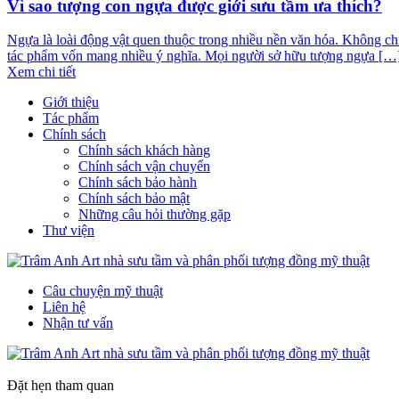
Vì sao tượng con ngựa được giới sưu tầm ưa thích?
Ngựa là loài động vật quen thuộc trong nhiều nền văn hóa. Không ch
tác phẩm vốn mang nhiều ý nghĩa. Mọi người sở hữu tượng ngựa […
Xem chi tiết
Giới thiệu
Tác phẩm
Chính sách
Chính sách khách hàng
Chính sách vận chuyển
Chính sách bảo hành
Chính sách bảo mật
Những câu hỏi thường gặp
Thư viện
Câu chuyện mỹ thuật
Liên hệ
Nhận tư vấn
Đặt hẹn tham quan