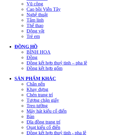
Vũ công
Cao bồi Viễn Tây
Nghệ thuật
Tâm linh
Thể thao
Động vật
Trẻ em
ĐỒNG HỒ
BÌNH HOA
Đồng
Đồng kết hợp thuỷ tinh – pha lê
Đồng kết hợp gốm
SẢN PHẨM KHÁC
Chân nến
Khay đựng
Chén trang trí
Tượng chặn giấy
Treo tường
Máy hát kiểu cổ điển
Bàn
Đĩa đồng trang trí
Quạt kiểu cổ điển
Đồng kết hợp thuỷ tinh - pha lê