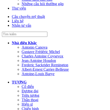
Những câu hỏi thường gặp
Thư viện
Câu chuyện mỹ thuật
Liên hệ
Nhận tư vấn
Nhà điêu Khắc
Antonio Canova
Gustave Frédéric Michel
Charles Antoine Coysevox
Jean-Antoine Houdon
Frederic Sackrider Remington
Albert-Ernest Carrier-Belleuse
Antoine-Louis Barye
TƯỢNG
Cổ điển
Đương đại
Trừu tượng
Thần thoại
Hiệp sĩ
Chiến binh