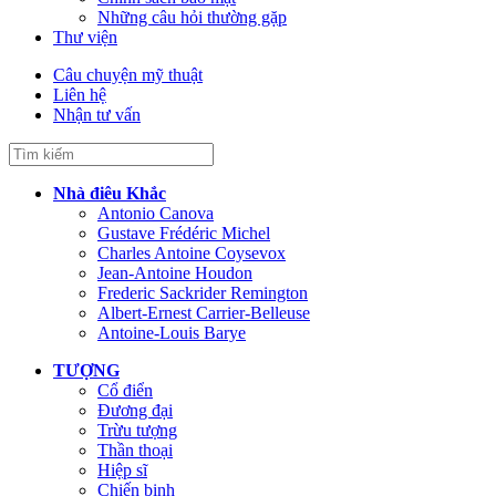
Những câu hỏi thường gặp
Thư viện
Câu chuyện mỹ thuật
Liên hệ
Nhận tư vấn
Nhà điêu Khắc
Antonio Canova
Gustave Frédéric Michel
Charles Antoine Coysevox
Jean-Antoine Houdon
Frederic Sackrider Remington
Albert-Ernest Carrier-Belleuse
Antoine-Louis Barye
TƯỢNG
Cổ điển
Đương đại
Trừu tượng
Thần thoại
Hiệp sĩ
Chiến binh