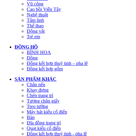
Vũ công
Cao bồi Viễn Tây
Nghệ thuật
Tâm linh
Thể thao
Động vật
Trẻ em
ĐỒNG HỒ
BÌNH HOA
Đồng
Đồng kết hợp thuỷ tinh – pha lê
Đồng kết hợp gốm
SẢN PHẨM KHÁC
Chân nến
Khay đựng
Chén trang trí
Tượng chặn giấy
Treo tường
Máy hát kiểu cổ điển
Bàn
Đĩa đồng trang trí
Quạt kiểu cổ điển
Đồng kết hợp thuỷ tinh - pha lê