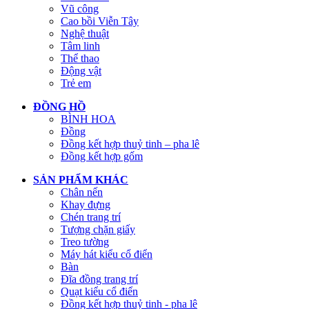
Vũ công
Cao bồi Viễn Tây
Nghệ thuật
Tâm linh
Thể thao
Động vật
Trẻ em
ĐỒNG HỒ
BÌNH HOA
Đồng
Đồng kết hợp thuỷ tinh – pha lê
Đồng kết hợp gốm
SẢN PHẨM KHÁC
Chân nến
Khay đựng
Chén trang trí
Tượng chặn giấy
Treo tường
Máy hát kiểu cổ điển
Bàn
Đĩa đồng trang trí
Quạt kiểu cổ điển
Đồng kết hợp thuỷ tinh - pha lê