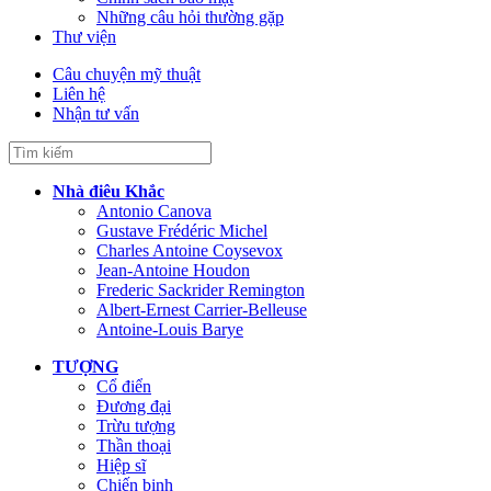
Những câu hỏi thường gặp
Thư viện
Câu chuyện mỹ thuật
Liên hệ
Nhận tư vấn
Nhà điêu Khắc
Antonio Canova
Gustave Frédéric Michel
Charles Antoine Coysevox
Jean-Antoine Houdon
Frederic Sackrider Remington
Albert-Ernest Carrier-Belleuse
Antoine-Louis Barye
TƯỢNG
Cổ điển
Đương đại
Trừu tượng
Thần thoại
Hiệp sĩ
Chiến binh