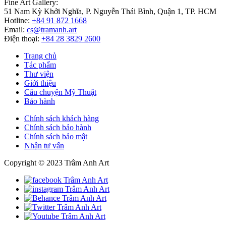
Fine Art Gallery:
51 Nam Kỳ Khởi Nghĩa, P. Nguyễn Thái Bình, Quận 1, TP. HCM
Hotline:
+84 91 872 1668
Email:
cs@tramanh.art
Điện thoại:
+84 28 3829 2600
Trang chủ
Tác phẩm
Thư viện
Giới thiệu
Câu chuyện Mỹ Thuật
Bảo hành
Chính sách khách hàng
Chính sách bảo hành
Chính sách bảo mật
Nhận tư vấn
Copyright © 2023 Trâm Anh Art