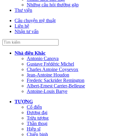
Những câu hỏi thường gặp
Thư viện
Câu chuyện mỹ thuật
Liên hệ
Nhận tư vấn
Nhà điêu Khắc
Antonio Canova
Gustave Frédéric Michel
Charles Antoine Coysevox
Jean-Antoine Houdon
Frederic Sackrider Remington
Albert-Ernest Carrier-Belleuse
Antoine-Louis Barye
TƯỢNG
Cổ điển
Đương đại
Trừu tượng
Thần thoại
Hiệp sĩ
Chiến binh