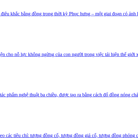
là điêu khắc bằng đồng trong thời kỳ Phục hưng – một giai đoạn có ảnh 
iện cho nỗ lực không ngừng của con người trong việc tái hiện thế giới 
 tác phẩm nghệ thuật ba chiều, được tạo ra bằng cách đổ đồng nóng ch
heo các tiêu chí: tượng đồng cổ, tượng đồng giả cổ, tượng đồng phỏng