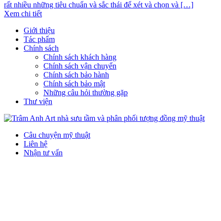
rất nhiều những tiêu chuẩn và sắc thái để xét và chọn và […]
Xem chi tiết
Giới thiệu
Tác phẩm
Chính sách
Chính sách khách hàng
Chính sách vận chuyển
Chính sách bảo hành
Chính sách bảo mật
Những câu hỏi thường gặp
Thư viện
Câu chuyện mỹ thuật
Liên hệ
Nhận tư vấn