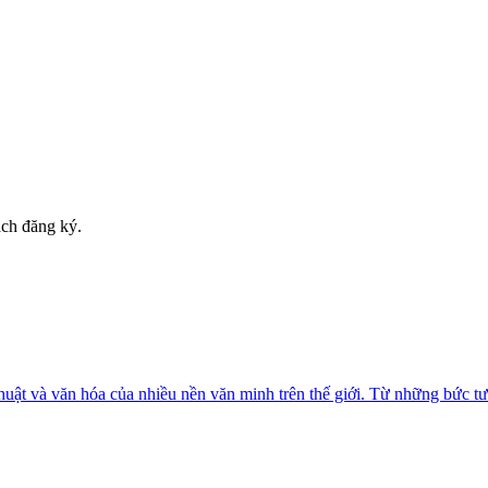
ách đăng ký.
thuật và văn hóa của nhiều nền văn minh trên thế giới. Từ những bức t