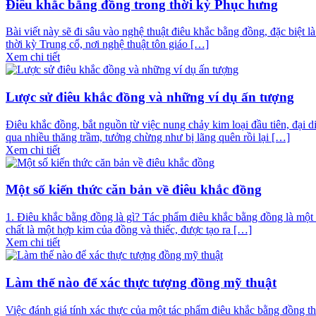
Điêu khắc bằng đồng trong thời kỳ Phục hưng
Bài viết này sẽ đi sâu vào nghệ thuật điêu khắc bằng đồng, đặc biệt 
thời kỳ Trung cổ, nơi nghệ thuật tôn giáo […]
Xem chi tiết
Lược sử điêu khắc đồng và những ví dụ ấn tượng
Điêu khắc đồng, bắt nguồn từ việc nung chảy kim loại đầu tiên, đại d
qua nhiều thăng trầm, tưởng chừng như bị lãng quên rồi lại […]
Xem chi tiết
Một số kiến thức căn bản về điêu khắc đồng
1. Điêu khắc bằng đồng là gì? Tác phẩm điêu khắc bằng đồng là một
chất là một hợp kim của đồng và thiếc, được tạo ra […]
Xem chi tiết
Làm thế nào để xác thực tượng đồng mỹ thuật
Việc đánh giá tính xác thực của một tác phẩm điêu khắc bằng đồng t