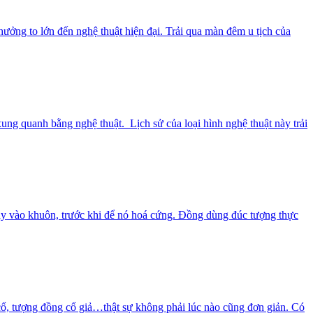
hưởng to lớn đến nghệ thuật hiện đại. Trải qua màn đêm u tịch của
xung quanh bằng nghệ thuật. Lịch sử của loại hình nghệ thuật này trải
ảy vào khuôn, trước khi để nó hoá cứng. Đồng dùng đúc tượng thực
 cổ, tượng đồng cổ giả…thật sự không phải lúc nào cũng đơn giản. Có