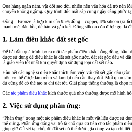
Qua hàng ngàn năm, vật đổi sao dời, nhiều nền văn hóa đã trở nên lô
chuyển không ngừng. Quy trình đúc mất sáp cũng ngày càng phức tạp và ti
Đồng – Bronze là hợp kim của 95% đồng – copper, 4% silicon (xi-lích)
mạnh mẽ, đàn hồi, dễ hàn và gắn kết. Đồng silicon còn được gọi là đồ
1. Làm điêu khắc đất sét gốc
Để bắt đầu quá trình tạo ra một tác phẩm điêu khắc bằng đồng, hầu 
được sử dụng để điêu khắc là đất sét gốc nước, đất sét gốc dầu và
là giáo viên tốt nhất khi quyết định sử dụng loại đất sét nào.
Hầu hết các nghệ sĩ điêu khắc thích làm việc với đất sét gốc dầu (c
luôn có thể được làm mềm và làm lại nếu cần thay đổi. Mối quan tâm c
đủ cứng để có thể tạo ra chi tiết tốt. Giải pháp thông thường là chọn một
Các
tác phẩm điêu khắc
kích thước quá nhỏ thường được mô hình hóa t
2. Việc sử dụng phần ứng:
“Phần ứng” trong một tác phẩm điêu khắc là một vật liệu được sử du
thế đứng. Phần ứng đóng vai trò là chỗ dựa cơ bản cho tác phẩm điêu 
giúp giữ đất sét tại chỗ, để đất sét có thể được gia công và tạo chi tiết.