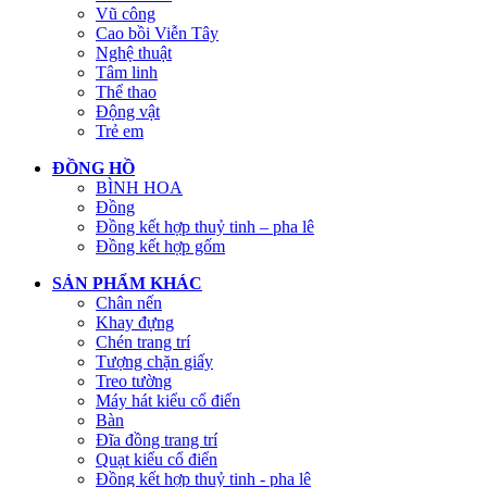
Vũ công
Cao bồi Viễn Tây
Nghệ thuật
Tâm linh
Thể thao
Động vật
Trẻ em
ĐỒNG HỒ
BÌNH HOA
Đồng
Đồng kết hợp thuỷ tinh – pha lê
Đồng kết hợp gốm
SẢN PHẨM KHÁC
Chân nến
Khay đựng
Chén trang trí
Tượng chặn giấy
Treo tường
Máy hát kiểu cổ điển
Bàn
Đĩa đồng trang trí
Quạt kiểu cổ điển
Đồng kết hợp thuỷ tinh - pha lê