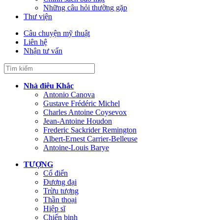
Những câu hỏi thường gặp
Thư viện
Câu chuyện mỹ thuật
Liên hệ
Nhận tư vấn
Nhà điêu Khắc
Antonio Canova
Gustave Frédéric Michel
Charles Antoine Coysevox
Jean-Antoine Houdon
Frederic Sackrider Remington
Albert-Ernest Carrier-Belleuse
Antoine-Louis Barye
TƯỢNG
Cổ điển
Đương đại
Trừu tượng
Thần thoại
Hiệp sĩ
Chiến binh