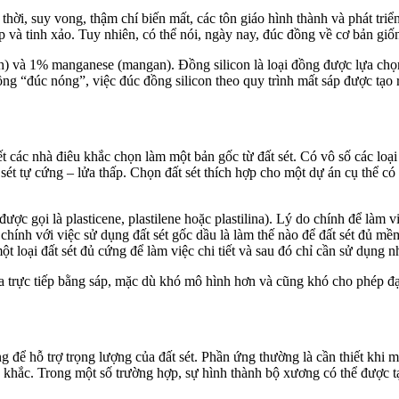
̃i thời, suy vong, thậm chí biến mất, các tôn giáo hình thành và phát tri
nh xảo. Tuy nhiên, có thể nói, ngày nay, đúc đồng về cơ bản giố
 và 1% manganese (mangan). Đồng silicon là loại đồng được lựa chọn 
ng “đúc nóng”, việc đúc đồng silicon theo quy trình mất sáp được tạo ra 
hết các nhà điêu khắc chọn làm một bản gốc từ đất sét. Có vô số các
 đất sét tự cứng – lửa thấp. Chọn đất sét thích hợp cho một dự án cụ the
òn được gọi là plasticene, plastilene hoặc plastilina). Lý do chính để làm vie
hính với việc sử dụng đất sét gốc dầu là làm thế nào để đất sét đu
 loại đất sét đủ cứng để làm việc chi tiết và sau đó chỉ cần sử dụng nhie
rực tiếp bằng sáp, mặc dù khó mô hình hơn và cũng khó cho phép đạt ch
̣ng để hỗ trợ trọng lượng của đất sét. Phần ứng thường là cần thiế
khắc. Trong một số trường hợp, sự hình thành bộ xương có thể được 