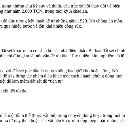
ển trong những chu kỳ suy và thịnh, cấu trúc xã hội thay đổi và biến
ng như năm 2.000 TCN, trong thời kỳ Akkadian.
để đúc tượng Mỹ thuật kể từ những năm 1920. Nó chống ăn mòn,
qua nhiều bước và tốn khá nhiều công sức.
 loại đất sét khác nhau có sẵn cho các nhà điêu khắc. Ba loại đất sét chính
̂̉ có thể chỉ đơn giản là một vấn đề ưu tiên. Tuy nhiên, kinh nghiệm có lẽ
̣̂c với đất sét gốc dầu là vì nó không bao giờ khô hoặc cứng. Nó
̉ mềm để xây dựng tác phẩm điêu khắc một cách nhanh chóng đồng thời
̣̂t để làm mềm đất sét để “tích tụ”.
i tiết tối đa.
t khi mô tả một hình thể (hoặc vật thể) trong chuyển động hoặc trong một tư
tạo ra từ dây thép hoặc các vật liệu khác như ống thép hoặc nhôm, sẽ