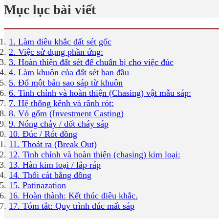
Mục lục bài viết
1. Làm điêu khắc đất sét gốc
2. Việc sử dụng phần ứng:
3. Hoàn thiện đất sét để chuẩn bị cho việc đúc
4. Làm khuôn của đất sét ban đầu
5. Đổ một bản sao sáp từ khuôn
6. Tinh chỉnh và hoàn thiện (Chasing) vật mẫu sáp:
7. Hệ thống kênh và rãnh rót:
8. Vỏ gốm (Investment Casting)
9. Nóng chảy / đốt cháy sáp
10. Đúc / Rót đồng
11. Thoát ra (Break Out)
12. Tinh chỉnh và hoàn thiện (chasing) kim loại:
13. Hàn kim loại / lắp ráp
14. Thổi cát bằng đồng
15. Patinazation
16. Hoàn thành: Kết thúc điêu khắc.
17. Tóm tắt: Quy trình đúc mất sáp